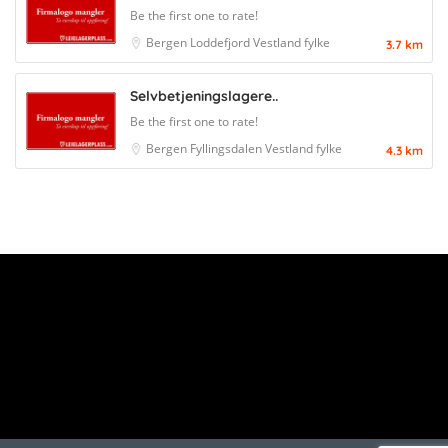
Be the first one to rate!
Bergen
Loddefjord
Vestland fylke
3.7 km
Selvbetjeningslagere..
Be the first one to rate!
Bergen
Fyllingsdalen
Vestland fylke
4.3 km