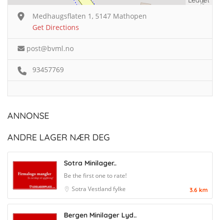
Leaflet
Medhaugsflaten 1, 5147 Mathopen
Get Directions
post@bvml.no
93457769
ANNONSE
ANDRE LAGER NÆR DEG
Sotra Minilager..
Be the first one to rate!
Sotra
Vestland fylke
3.6 km
Bergen Minilager Lyd..