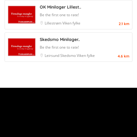
OK Minilager Lillest..
Be the first one to rate!
Lillestrøm
Viken fylke
2.1 km
Skedsmo Minilager..
Be the first one to rate!
Leirsund
Skedsmo
Viken fylke
4.6 km