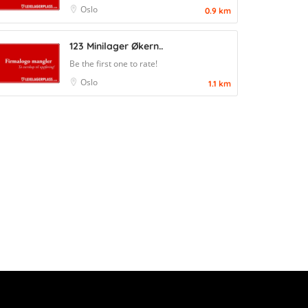
Oslo
0.9 km
123 Minilager Økern..
Be the first one to rate!
Oslo
1.1 km