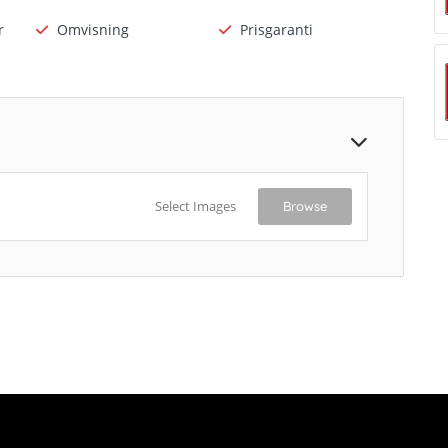
r
Omvisning
Prisgaranti
Select Images
Browse