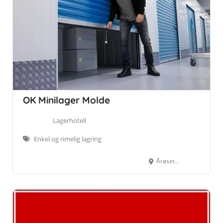
OK Minilager Molde
Lagerhotell
Enkel og rimelig lagring
Årøsetervegen 37, 6422, Molde