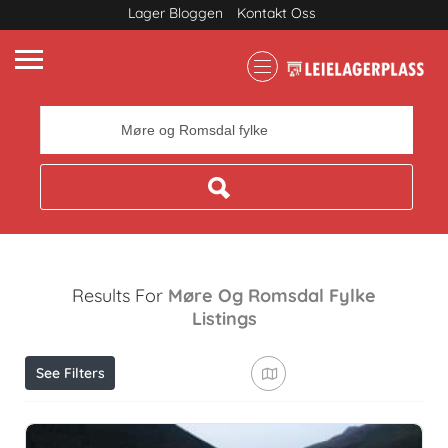
Lager Bloggen
Kontakt Oss
Where
Results For
Møre Og Romsdal Fylke
Listings
See Filters