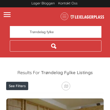
Lager Bloggen
Kontakt Oss
Where
Results For
Trøndelag Fylke
Listings
See Filters