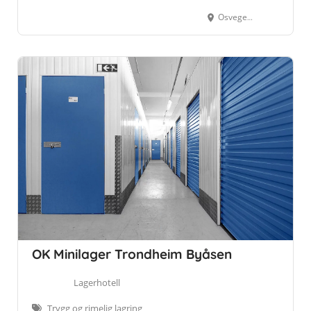
Osvegen 60, 7054 Ranheim
OK Minilager Trondheim Byåsen
Lagerhotell
Trygg og rimelig lagring