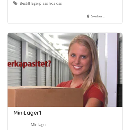
Bestill lagerplass hos oss
Svebergveien 5, 7550 Hommelvik
MiniLager1
Minilager