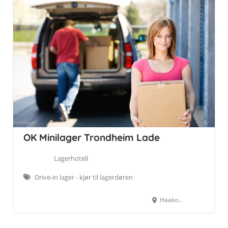
OK Minilager Trondheim Lade
Lagerhotell
Drive-in lager - kjør til lagerdøren
Haakon VIIs gate 23C, 7041 Trondheim