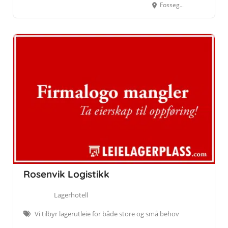
Fossegrenda 7B, 7038 Trondheim
Rosenvik Logistikk
Lagerhotell
Vi tilbyr lagerutleie for både store og små behov