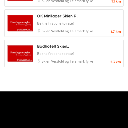
Skien
Vestfold og Telemark fylke
1.1 km
OK Minilager Skien R..
Be the first one to rate!
Skien
Vestfold og Telemark fylke
1.7 km
Bodhotell Skien..
Be the first one to rate!
Skien
Vestfold og Telemark fylke
2.3 km