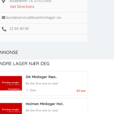
Aslakveien 14, 0753 Oslo
Get Directions
kundeservice@boximinilager.no
22 65 40 00
NNONSE
NDRE LAGER NÆR DEG
OK Minilager Røa..
Be the first one to rate!
Oslo
0.1 km
Holmen Minilager Hol..
Be the first one to rate!