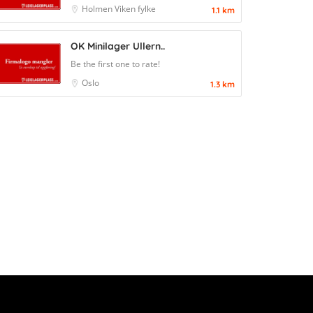
Holmen
Viken fylke
1.1 km
OK Minilager Ullern..
Be the first one to rate!
Oslo
1.3 km