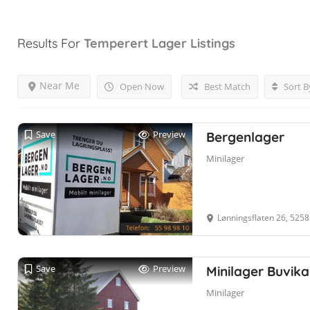
Results For
Temperert Lager
Listings
Near Me
Open Now
Best Match
Sort B
Save
Preview
Bergenlager
Minilager
Lønningsflaten 26, 525
Save
Preview
Minilager Buvika
Minilager