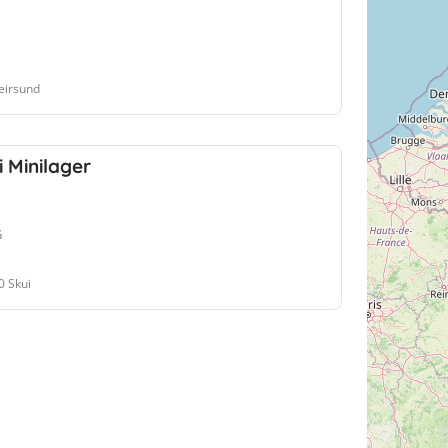
eirsund
 Minilager
G
0 Skui