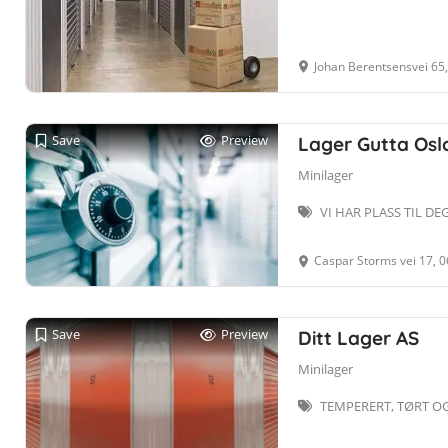
Johan Berentsensvei 65
Save
Preview
Lager Gutta Oslo
Minilager
VI HAR PLASS TIL DE
Caspar Storms vei 17, 
Save
Preview
Ditt Lager AS
Minilager
TEMPERERT, TØRT O