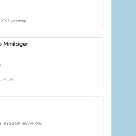
, 5161 Laksevåg
 Minilager
G
0664 Oslo
G TRYGG OPPBEVARING