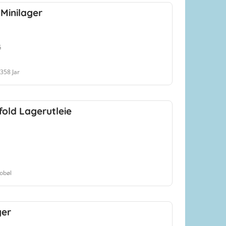
Minilager
G
358 Jar
fold Lagerutleie
obøl
ger