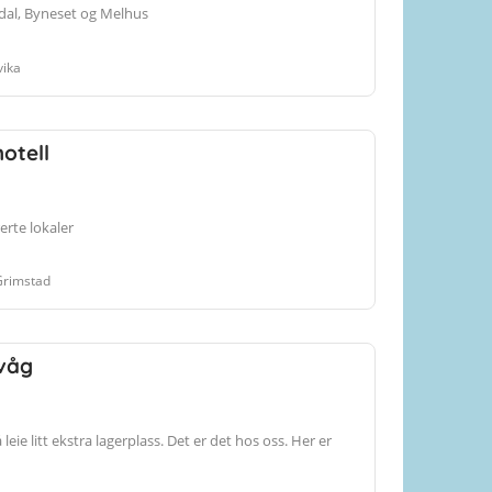
mdal, Byneset og Melhus
vika
otell
erte lokaler
Grimstad
våg
leie litt ekstra lagerplass. Det er det hos oss. Her er