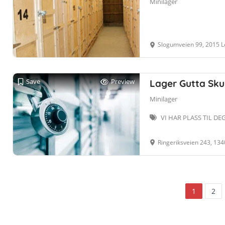
Minilager
Slogumveien 99, 2015 L
Save
Preview
Lager Gutta Skui
Minilager
VI HAR PLASS TIL DE
Ringeriksveien 243, 134
1
2