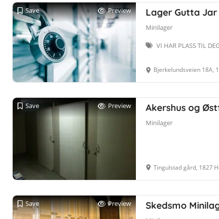
Save
Preview
Lager Gutta Jar 
Minilager
VI HAR PLASS TIL DE
Bjerkelundsveien 18A, 1
Save
Preview
Akershus og Øst
Minilager
Tingulstad gård, 1827 H
Save
Preview
Skedsmo Minila