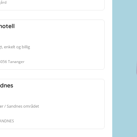
gård
otell
gt, enkelt og billig
 4056 Tananger
ndnes
nger / Sandnes området
SANDNES