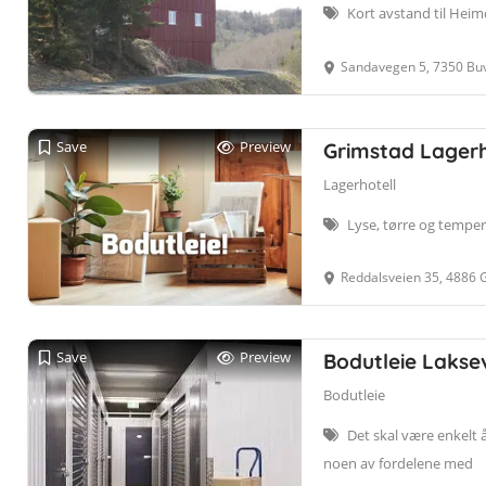
Kort avstand til Hei
Sandavegen 5, 7350 Bu
Save
Preview
Grimstad Lagerh
Lagerhotell
Lyse, tørre og temper
Reddalsveien 35, 4886 
Save
Preview
Bodutleie Lakse
Bodutleie
Det skal være enkelt å 
noen av fordelene med