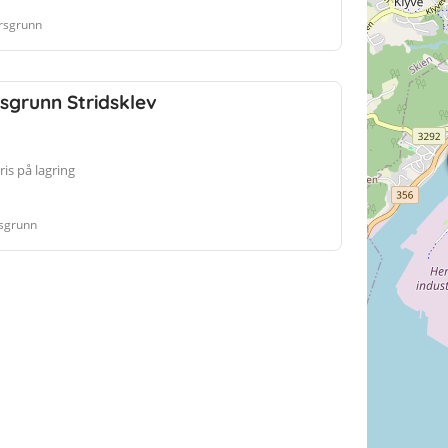
rsgrunn
sgrunn Stridsklev
is på lagring
rsgrunn