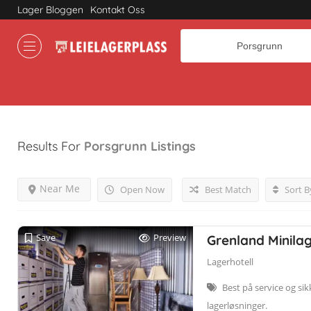
Lager Bloggen
Kontakt Oss
Where
Results For
Porsgrunn
Listings
Near Me
Open Now
Best Match
Sort B
Save
Preview
Grenland Minila
Lagerhotell
Best på service og sik
lagerløsninger.