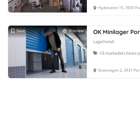
Hydroveien 15, 3933 Po
Save
Preview
OK Minilager Por
Lagerhotell
Få markedets beste pr
Gneisvegen 2, 3931 Po