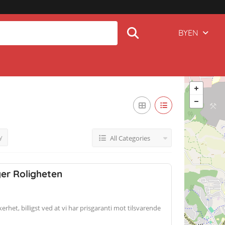
BYEN
y
All Categories
ger Roligheten
kerhet, billigst ved at vi har prisgaranti mot tilsvarende