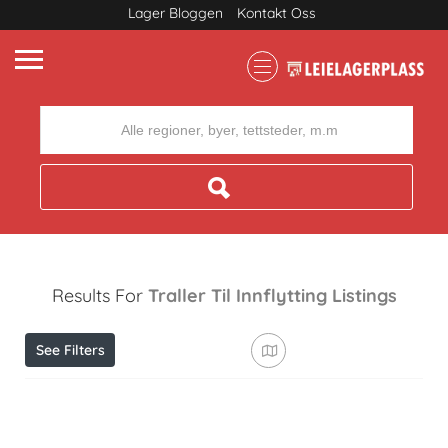
Lager Bloggen
Kontakt Oss
Where
Results For
Traller Til Innflytting
Listings
See Filters