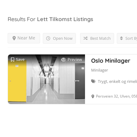
Results For
Lett Tilkomst
Listings
Near Me
Open Now
Best Match
Sort B
Save
Preview
Oslo Minilager
Minilager
Trygt, enkelt og rimeli
Persveien 32, Ulven, 05