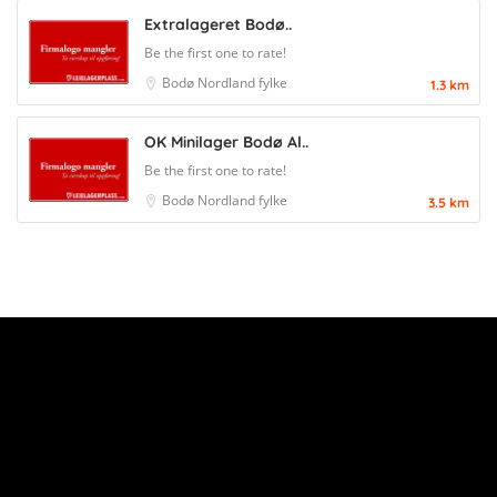
Extralageret Bodø..
Be the first one to rate!
Bodø
Nordland fylke
1.3 km
OK Minilager Bodø Al..
Be the first one to rate!
Bodø
Nordland fylke
3.5 km