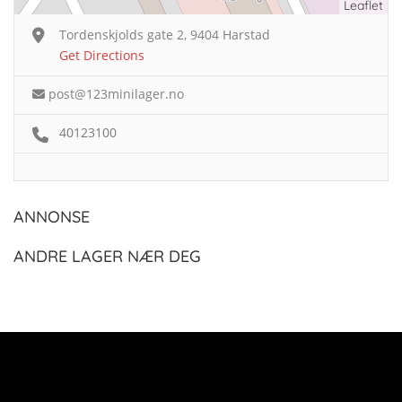
Leaflet
Tordenskjolds gate 2, 9404 Harstad
Get Directions
post@123minilager.no
40123100
ANNONSE
ANDRE LAGER NÆR DEG