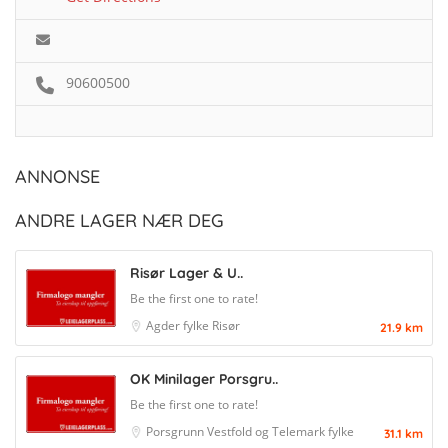
90600500
ANNONSE
ANDRE LAGER NÆR DEG
Risør Lager & U..
Be the first one to rate!
Agder fylke
Risør
21.9 km
OK Minilager Porsgru..
Be the first one to rate!
Porsgrunn
Vestfold og Telemark fylke
31.1 km