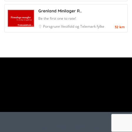
Grenland Minilager R..
Be the first one to rate!
Porsgrunn
Vestfold og Telemark fylke
32 km
Copyright © 2024 Leielagerplass.com