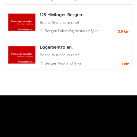
123 Minilager Bergen..
Be the first one to rate!
Bergen
Laksevåg
Vestland fylke
0.9 km
Lagersentralen..
Be the first one to rate!
Bergen
Vestland fylke
1 km