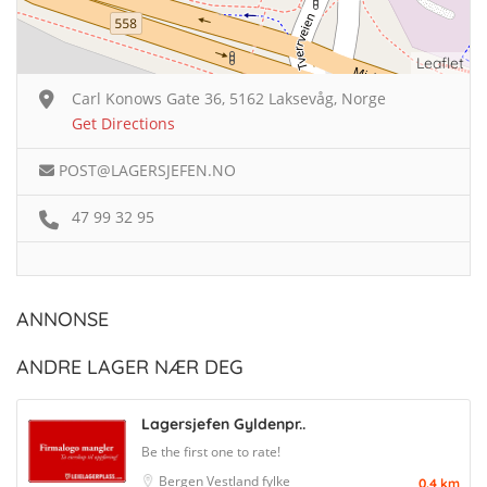
Leaflet
Carl Konows Gate 36, 5162 Laksevåg, Norge
Get Directions
POST@LAGERSJEFEN.NO
47 99 32 95
ANNONSE
ANDRE LAGER NÆR DEG
Lagersjefen Gyldenpr..
Be the first one to rate!
Bergen
Vestland fylke
0.4 km