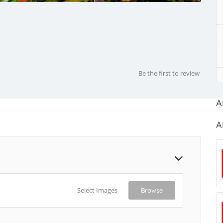
Be the first to review
A
A
Select Images
Browse