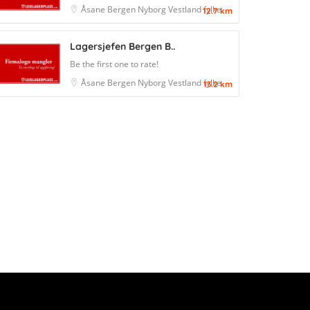
Åsane
Bergen
Nyborg
Vestland fylke
12.7 km
Lagersjefen Bergen B..
Be the first one to rate!
Åsane
Bergen
Nyborg
Vestland fylke
13.2 km