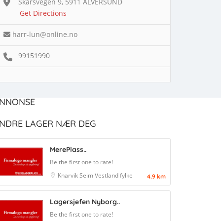
Skarsvegen 9, 5911 ALVERSUND
Get Directions
harr-lun@online.no
99151990
NNONSE
NDRE LAGER NÆR DEG
MerePlass..
Be the first one to rate!
Knarvik
Seim
Vestland fylke
4.9 km
Lagersjefen Nyborg..
Be the first one to rate!