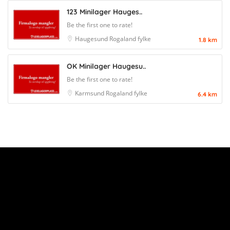
123 Minilager Hauges..
Be the first one to rate!
Haugesund
Rogaland fylke
1.8 km
OK Minilager Haugesu..
Be the first one to rate!
Karmsund
Rogaland fylke
6.4 km