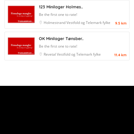
123 Minilager Holmes..
Be the first one to rate!
Holmestrand
Vestfold og Telemark fylke
9.5 km
OK Minilager Tønsber..
Be the first one to rate!
Revetal
Vestfold og Telemark fylke
11.4 km