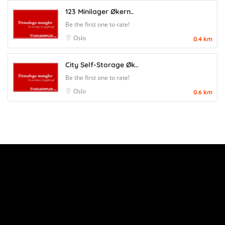
123 Minilager Økern..
Be the first one to rate!
Oslo
0.4 km
City Self-Storage Øk..
Be the first one to rate!
Oslo
0.6 km