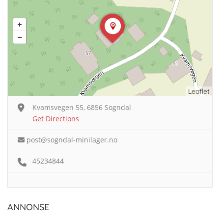
Leaflet
Kvamsvegen 55, 6856 Sogndal
Get Directions
post@sogndal-minilager.no
45234844
ANNONSE