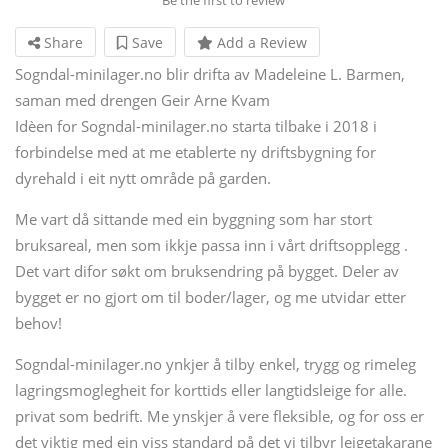
Share
Save
Add a Review
Sogndal-minilager.no blir drifta av Madeleine L. Barmen,
saman med drengen Geir Arne Kvam
Idèen for Sogndal-minilager.no starta tilbake i 2018 i
forbindelse med at me etablerte ny driftsbygning for
dyrehald i eit nytt område på garden.
Me vart då sittande med ein byggning som har stort
bruksareal, men som ikkje passa inn i vårt driftsopplegg .
Det vart difor søkt om bruksendring på bygget. Deler av
bygget er no gjort om til boder/lager, og me utvidar etter
behov!
Sogndal-minilager.no ynkjer å tilby enkel, trygg og rimeleg
lagringsmoglegheit for korttids eller langtidsleige for alle.
privat som bedrift. Me ynskjer å vere fleksible, og for oss er
det viktig med ein viss standard på det vi tilbyr leigetakarane