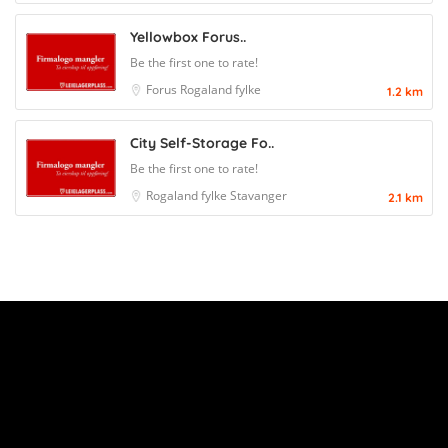
Yellowbox Forus..
Be the first one to rate!
Forus
Rogaland fylke
1.2 km
City Self-Storage Fo..
Be the first one to rate!
Rogaland fylke
Stavanger
2.1 km