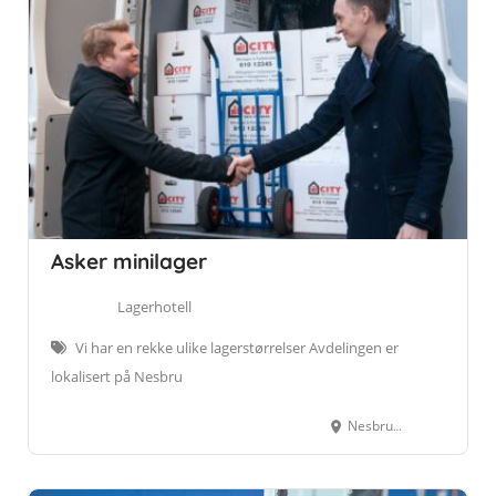
Asker minilager
Lagerhotell
Vi har en rekke ulike lagerstørrelser Avdelingen er
lokalisert på Nesbru
Nesbruveien 75, 1394 Nesbru