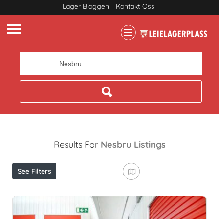
Lager Bloggen
Kontakt Oss
Where
Results For
Nesbru
Listings
See Filters