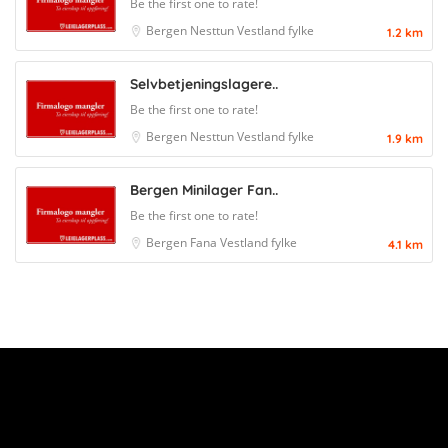
Be the first one to rate!
Bergen
Nesttun
Vestland fylke
1.2 km
Selvbetjeningslagere..
Be the first one to rate!
Bergen
Nesttun
Vestland fylke
1.9 km
Bergen Minilager Fan..
Be the first one to rate!
Bergen
Fana
Vestland fylke
4.1 km