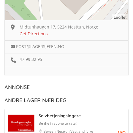
Leaflet
Midtunhaugen 17, 5224 Nesttun, Norge
Get Directions
POST@LAGERSJEFEN.NO
47 99 32 95
ANNONSE
ANDRE LAGER NÆR DEG
Selvbetjeningslagere..
Be the first one to rate!
Bergen
Nesttun
Vestland fylke
1 km