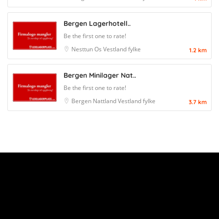
Bergen Lagerhotell..
Be the first one to rate!
Nesttun
Os
Vestland fylke
1.2 km
Bergen Minilager Nat..
Be the first one to rate!
Bergen
Nattland
Vestland fylke
3.7 km