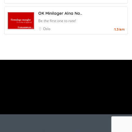
OK Minilager Alna No..
Be the first one to rate!
Oslo
1.3 km
Copyright © 2024 Leielagerplass.com