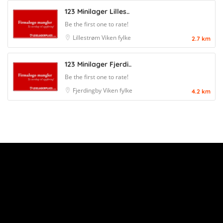
123 Minilager Lilles..
Be the first one to rate!
Lillestrøm
Viken fylke
2.7 km
123 Minilager Fjerdi..
Be the first one to rate!
Fjerdingby
Viken fylke
4.2 km