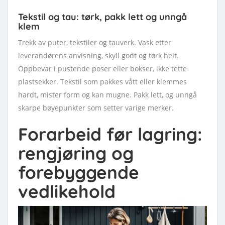
Tekstil og tau: tørk, pakk lett og unngå
klem
Trekk av puter, tekstiler og tauverk. Vask etter
leverandørens anvisning, skyll godt og tørk helt.
Oppbevar i pustende poser eller bokser, ikke tette
plastsekker. Tekstil som pakkes vått eller klemmes
hardt, mister form og kan mugne. Pakk lett, og unngå
skarpe bøyepunkter som setter varige merker.
Forarbeid før lagring:
rengjøring og
forebyggende
vedlikehold