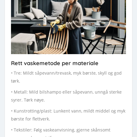
Rett vaskemetode per materiale
• Tre: Mildt såpevann/trevask, myk børste, skyll og god
tørk.
• Metall: Mild bilshampo eller såpevann, unngå sterke
syrer. Tørk nøye.
• Kunstrotting/plast: Lunkent vann, mildt middel og myk
børste for flettverk.
• Tekstiler: Følg vaskeanvisning, gjerne skånsomt