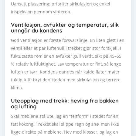
Uansett plassering: prioriter sirkulasjon og enkel
inspeksjon gjennom vinteren.
Ventilasjon, avfukter og temperatur, slik
unngår du kondens
God ventilasjon er første forsvarslinje. En liten gløtt i en
ventil eller et par luftehull i trekket gjør stor forskjell. I
fuktutsatte rom er en avfukter gull verdt, sikt på 45–55
% relativ luftfuktighet. Lav temperatur er fint, så lenge
luften er tørr. Kondens dannes når kalde flater møter
fuktig luft: bryt den kjeden med sirkulasjon og tørrere
klima.
Uteopplag med trekk: heving fra bakken
og lufting
Skal møblene stå ute, lag en “teltform” i stedet for en
tett kokong. Trekket skal slippe regn og snø, men ikke
ligge direkte på møblene. Hev med klosser, og lag en