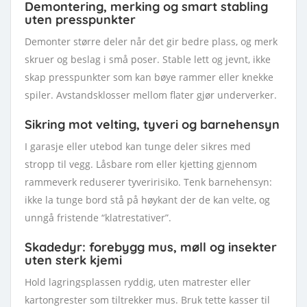
Demontering, merking og smart stabling
uten presspunkter
Demonter større deler når det gir bedre plass, og merk
skruer og beslag i små poser. Stable lett og jevnt, ikke
skap presspunkter som kan bøye rammer eller knekke
spiler. Avstandsklosser mellom flater gjør underverker.
Sikring mot velting, tyveri og barnehensyn
I garasje eller utebod kan tunge deler sikres med
stropp til vegg. Låsbare rom eller kjetting gjennom
rammeverk reduserer tyveririsiko. Tenk barnehensyn:
ikke la tunge bord stå på høykant der de kan velte, og
unngå fristende “klatrestativer”.
Skadedyr: forebygg mus, møll og insekter
uten sterk kjemi
Hold lagringsplassen ryddig, uten matrester eller
kartongrester som tiltrekker mus. Bruk tette kasser til