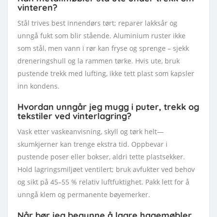
vinteren?
Stål trives best innendørs tørt; reparer lakksår og
unngå fukt som blir stående. Aluminium ruster ikke
som stål, men vann i rør kan fryse og sprenge – sjekk
dreneringshull og la rammen tørke. Hvis ute, bruk
pustende trekk med lufting, ikke tett plast som kapsler
inn kondens.
Hvordan unngår jeg mugg i puter, trekk og
tekstiler ved vinterlagring?
Vask etter vaskeanvisning, skyll og tørk helt—
skumkjerner kan trenge ekstra tid. Oppbevar i
pustende poser eller bokser, aldri tette plastsekker.
Hold lagringsmiljøet ventilert; bruk avfukter ved behov
og sikt på 45–55 % relativ luftfuktighet. Pakk lett for å
unngå klem og permanente bøyemerker.
Når bør jeg begynne å lagre hagemøbler