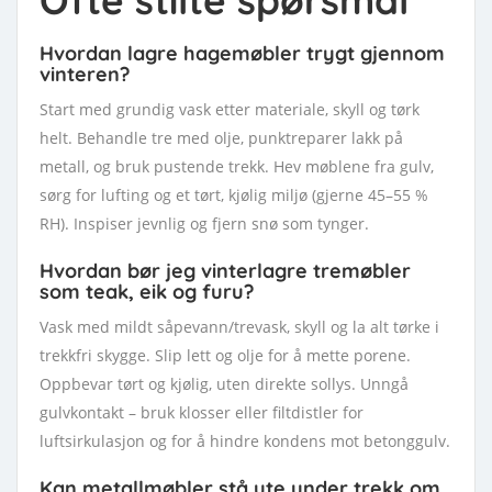
Hvordan lagre hagemøbler trygt gjennom
vinteren?
Start med grundig vask etter materiale, skyll og tørk
helt. Behandle tre med olje, punktreparer lakk på
metall, og bruk pustende trekk. Hev møblene fra gulv,
sørg for lufting og et tørt, kjølig miljø (gjerne 45–55 %
RH). Inspiser jevnlig og fjern snø som tynger.
Hvordan bør jeg vinterlagre tremøbler
som teak, eik og furu?
Vask med mildt såpevann/trevask, skyll og la alt tørke i
trekkfri skygge. Slip lett og olje for å mette porene.
Oppbevar tørt og kjølig, uten direkte sollys. Unngå
gulvkontakt – bruk klosser eller filtdistler for
luftsirkulasjon og for å hindre kondens mot betonggulv.
Kan metallmøbler stå ute under trekk om