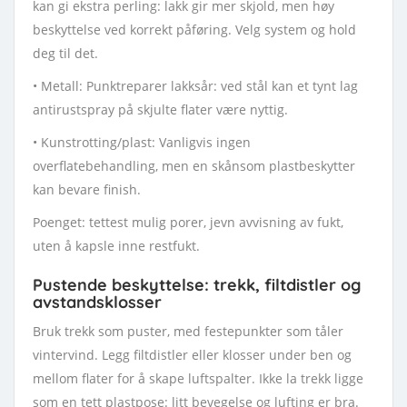
kan gi ekstra perling: lakk gir mer skjold, men høy
beskyttelse ved korrekt påføring. Velg system og hold
deg til det.
• Metall: Punktreparer lakksår: ved stål kan et tynt lag
antirustspray på skjulte flater være nyttig.
• Kunstrotting/plast: Vanligvis ingen
overflatebehandling, men en skånsom plastbeskytter
kan bevare finish.
Poenget: tettest mulig porer, jevn avvisning av fukt,
uten å kapsle inne restfukt.
Pustende beskyttelse: trekk, filtdistler og
avstandsklosser
Bruk trekk som puster, med festepunkter som tåler
vintervind. Legg filtdistler eller klosser under ben og
mellom flater for å skape luftspalter. Ikke la trekk ligge
som en tett plastpose: litt bevegelse og lufting er bra.