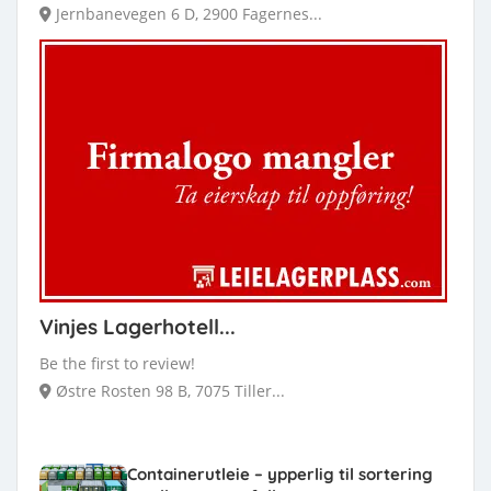
Jernbanevegen 6 D, 2900 Fagernes...
Vinjes Lagerhotell...
Be the first to review!
Østre Rosten 98 B, 7075 Tiller...
Containerutleie – ypperlig til sortering