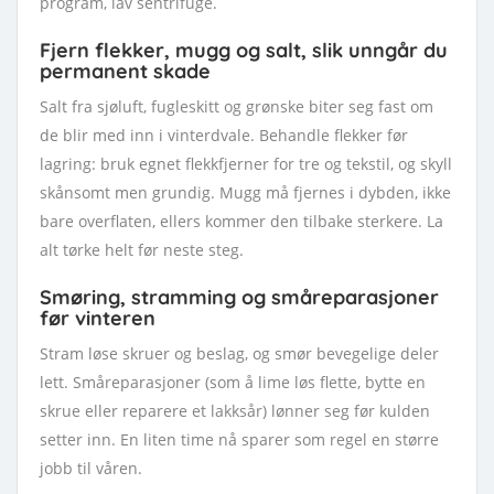
program, lav sentrifuge.
Fjern flekker, mugg og salt, slik unngår du
permanent skade
Salt fra sjøluft, fugleskitt og grønske biter seg fast om
de blir med inn i vinterdvale. Behandle flekker før
lagring: bruk egnet flekkfjerner for tre og tekstil, og skyll
skånsomt men grundig. Mugg må fjernes i dybden, ikke
bare overflaten, ellers kommer den tilbake sterkere. La
alt tørke helt før neste steg.
Smøring, stramming og småreparasjoner
før vinteren
Stram løse skruer og beslag, og smør bevegelige deler
lett. Småreparasjoner (som å lime løs flette, bytte en
skrue eller reparere et lakksår) lønner seg før kulden
setter inn. En liten time nå sparer som regel en større
jobb til våren.