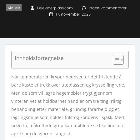
Aktuelt
Leielagerplass.com
Ingen kommentarer
17. november 2025
Innholdsfortegnelse
Når temperaturen kryper nedover, er det fristende å
bare kaste et trekk over uteplassen og krysse fingrene.
Men de som vil lagre hagemøbler trygt gjennom
vinteren vet at holdbarhet handler om tre ting: riktig
behandling etter materiale, grundig forarbeid og et
lagringsmiljø som holder fukt og kondens i sjakk. Med
noen få, målrettede grep kan møblene se like fine ut i
april som de gjorde i august.