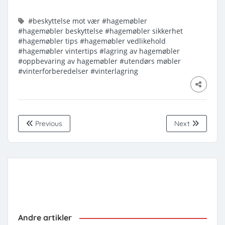
#beskyttelse mot vær
#hagemøbler
#hagemøbler beskyttelse
#hagemøbler sikkerhet
#hagemøbler tips
#hagemøbler vedlikehold
#hagemøbler vintertips
#lagring av hagemøbler
#oppbevaring av hagemøbler
#utendørs møbler
#vinterforberedelser
#vinterlagring
Previous
Next
Andre artikler