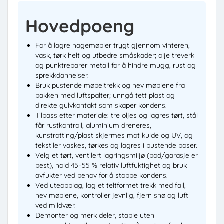
Hovedpoeng
For å lagre hagemøbler trygt gjennom vinteren,
vask, tørk helt og utbedre småskader; olje treverk
og punktreparer metall for å hindre mugg, rust og
sprekkdannelser.
Bruk pustende møbeltrekk og hev møblene fra
bakken med luftspalter; unngå tett plast og
direkte gulvkontakt som skaper kondens.
Tilpass etter materiale: tre oljes og lagres tørt, stål
får rustkontroll, aluminium dreneres,
kunstrotting/plast skjermes mot kulde og UV, og
tekstiler vaskes, tørkes og lagres i pustende poser.
Velg et tørt, ventilert lagringsmiljø (bod/garasje er
best), hold 45–55 % relativ luftfuktighet og bruk
avfukter ved behov for å stoppe kondens.
Ved uteopplag, lag et teltformet trekk med fall,
hev møblene, kontroller jevnlig, fjern snø og luft
ved mildvær.
Demonter og merk deler, stable uten