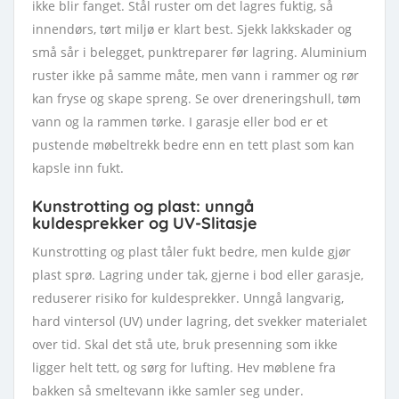
ikke blir fanget. Stål ruster om det lagres fuktig, så
innendørs, tørt miljø er klart best. Sjekk lakkskader og
små sår i belegget, punktreparer før lagring. Aluminium
ruster ikke på samme måte, men vann i rammer og rør
kan fryse og skape spreng. Se over dreneringshull, tøm
vann og la rammen tørke. I garasje eller bod er et
pustende møbeltrekk bedre enn en tett plast som kan
kapsle inn fukt.
Kunstrotting og plast: unngå
kuldesprekker og UV-Slitasje
Kunstrotting og plast tåler fukt bedre, men kulde gjør
plast sprø. Lagring under tak, gjerne i bod eller garasje,
reduserer risiko for kuldesprekker. Unngå langvarig,
hard vintersol (UV) under lagring, det svekker materialet
over tid. Skal det stå ute, bruk presenning som ikke
ligger helt tett, og sørg for lufting. Hev møblene fra
bakken så smeltevann ikke samler seg under.