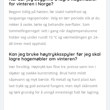
for vinteren i Norge?
Begynn tidlig på høsten, før stabil nattefrost og
langvarige regnperioder. Velg en tørr periode slik at du
rekker å vaske, tørke og behandle overflater. Som
tommelfingerregel: sett i gang når dagtemperaturene
holder seg under rundt 10 °C og værmeldingen gir 24–
48 timer med opphold.
Kan jeg bruke høytrykksspyler før jeg skal
lagre hagemøbler om vinteren?
Vær forsiktig. Høytrykk kan flise tre, presse vann inn i
skjøter og svekke kunstrotting. Bruk helst mildt
såpevann og myk børste. På metall og hard plast kan
lavt trykk og god avstand fungere, men skyll skånsomt
og tørk grundig for å unngå innestengt fukt før lagring.