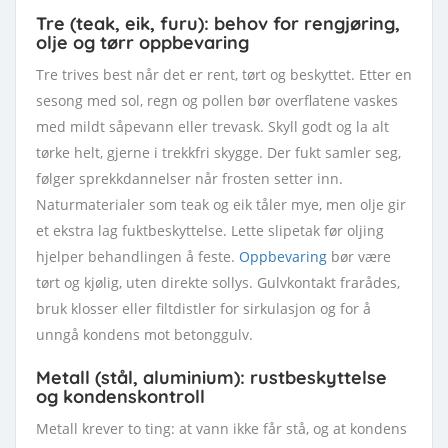
Tre (teak, eik, furu): behov for rengjøring,
olje og tørr oppbevaring
Tre trives best når det er rent, tørt og beskyttet. Etter en
sesong med sol, regn og pollen bør overflatene vaskes
med mildt såpevann eller trevask. Skyll godt og la alt
tørke helt, gjerne i trekkfri skygge. Der fukt samler seg,
følger sprekkdannelser når frosten setter inn.
Naturmaterialer som teak og eik tåler mye, men olje gir
et ekstra lag fuktbeskyttelse. Lette slipetak før oljing
hjelper behandlingen å feste.
Oppbevaring
bør være
tørt og kjølig, uten direkte sollys. Gulvkontakt frarådes,
bruk klosser eller filtdistler for sirkulasjon og for å
unngå kondens mot betonggulv.
Metall (stål, aluminium): rustbeskyttelse
og kondenskontroll
Metall krever to ting: at vann ikke får stå, og at kondens