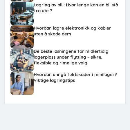
Lagring av bil : Hvor lenge kan en bil stå
i ro ute ?
Hvordan lagre elektronikk og kabler
uten å skade dem
De beste løsningene for midlertidig
lagerplass under flytting – sikre,
fleksible og rimelige valg
Hvordan unngå fuktskader i minilager?
Viktige lagringstips