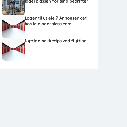
lagerplassen for små bedrifter
Lager til utleie ? Annonser det
hos leielagerplass.com
Nyttige pakketips ved flytting