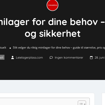
nilager for dine behov – 
og sikkerhet
tuelt
Slik velger du riktig minilager for dine behov – guide til størrelse, pris 
elt
Leielagerplass.com
Ingen kommentarer
28. jun