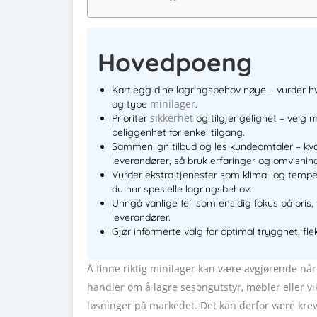
Hovedpoeng
Kartlegg dine lagringsbehov nøye – vurder hva
minilager
og type
.
sikkerhet
Prioriter
og tilgjengelighet – velg 
beliggenhet for enkel tilgang.
Sammenlign tilbud og les kundeomtaler – kval
leverandører, så bruk erfaringer og omvisni
Vurder ekstra tjenester som klima- og tempe
du har spesielle lagringsbehov.
Unngå vanlige feil som ensidig fokus på pris, 
leverandører.
Gjør informerte valg for optimal trygghet, flek
Å finne riktig minilager kan være avgjørende når
handler om å lagre sesongutstyr, møbler eller v
løsninger på markedet. Det kan derfor være kre