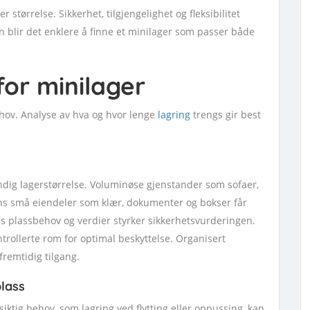
 størrelse. Sikkerhet, tilgjengelighet og fleksibilitet
jon blir det enklere å finne et minilager som passer både
for minilager
ehov. Analyse av hva og hvor lenge
lagring
trengs gir best
endig lagerstørrelse. Voluminøse gjenstander som sofaer,
mens små eiendeler som klær, dokumenter og bokser får
s plassbehov og verdier styrker sikkerhetsvurderingen.
ntrollerte rom for optimal beskyttelse. Organisert
fremtidig tilgang.
lass
iktig behov, som lagring ved flytting eller oppussing, kan