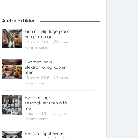
Andre artikler
Finn rimelig lagerplass i
bergen: en gui
24 mars, 2026
Ingen
kommentarer
Hvordan lagre
elektronikk og kabler
uten
15 mars, 2026
Ingen
kommentarer
Hvordan lagre
sesongklær uten å få
mu
9 mars, 2026
Ingen
kommentarer
Hvordan oppbevare