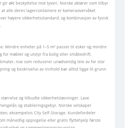
ir økt beskyttelse mot tyveri. Norske aktører som tilbyr
r at alle deres lagercontainere er kameraovervåket
ever høyere sikkerhetsstandard, og kombinasjon av fysisk
.
lse. Mindre enheter på 1–5 m² passer til esker og mindre
for møbler og utstyr fra bolig eller småbedrift.
stimater, noe som reduserer unødvendig leie av for stor
ning og beskrivelse av innhold bør alltid ligge til grunn
 størrelse og tilbudte sikkerhetsløsninger. Lave
 hengelås og etableringsgebyr. Norske selskaper
akten, eksempelvis City Self-Storage. Kundefordeler
 som månedlig oppsigelse eller gratis flyttehjelp første
rutsigbarhet og sammenligningsgrunnlag.