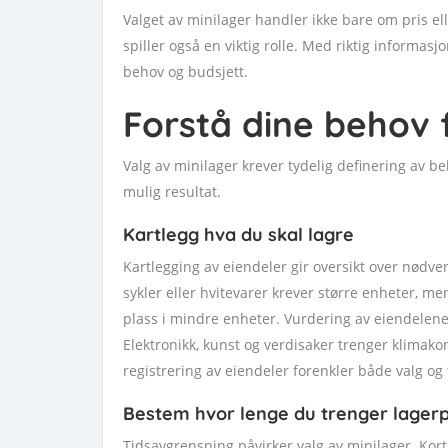
Valget av minilager handler ikke bare om pris eller
spiller også en viktig rolle. Med riktig informas
behov og budsjett.
Forstå dine behov 
Valg av minilager krever tydelig definering av b
mulig resultat.
Kartlegg hva du skal lagre
Kartlegging av eiendeler gir oversikt over nødv
sykler eller hvitevarer krever større enheter, 
plass i mindre enheter. Vurdering av eiendelene
Elektronikk, kunst og verdisaker trenger klimako
registrering av eiendeler forenkler både valg og 
Bestem hvor lenge du trenger lagerp
Tidsavgrensning påvirker valg av minilager. Korts