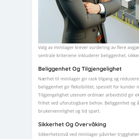
Valg av minilager krever vurdering av flere avgj
sentrale kriteriene inkluderer beliggenhet, sikke
Beliggenhet Og Tilgjengelighet
Nærhet til minilager gir rask tilgang og redusere
beliggenhet gir fleksibilitet, spesielt for kunde
Tilgjengelighet utenom ordinær arbeidstid gir ek
frihet ved uforutsigbare behov. Beliggenhet o
brukervennlighet og tid spart.
Sikkerhet Og Overvåking
Sikkerhetsnivå ved minilager påvirker trygghet