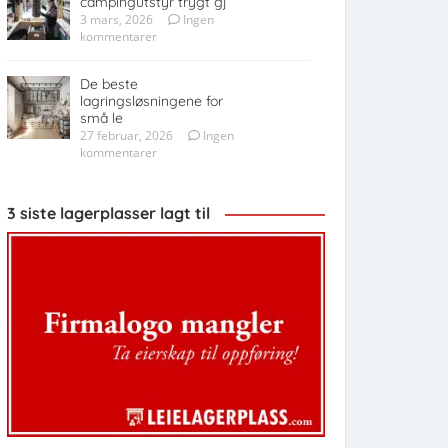
campingutstyr trygt gj
3 mars, 2026
Ingen
kommentarer
De beste
lagringsløsningene for
små le
27 februar, 2026
Ingen
kommentarer
3 siste lagerplasser lagt til