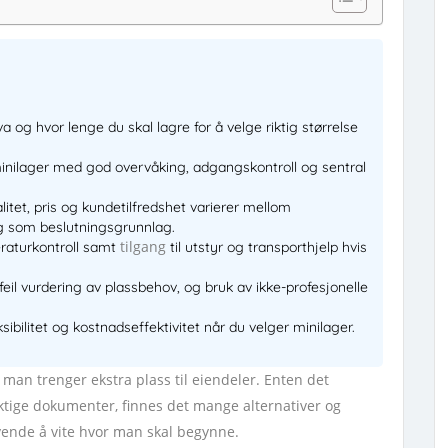
 og hvor lenge du skal lagre for å velge riktig størrelse
minilager med god overvåking, adgangskontroll og sentral
itet, pris og kundetilfredshet varierer mellom
ng som beslutningsgrunnlag.
tilgang
raturkontroll samt
til utstyr og transporthjelp hvis
feil vurdering av plassbehov, og bruk av ikke-profesjonelle
sibilitet og kostnadseffektivitet når du velger minilager.
 man trenger ekstra plass til eiendeler. Enten det
iktige dokumenter, finnes det mange alternativer og
vende å vite hvor man skal begynne.