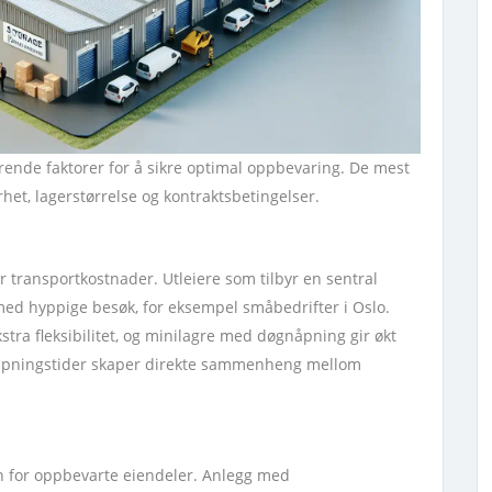
ørende faktorer for å sikre optimal oppbevaring. De mest
rhet, lagerstørrelse og kontraktsbetingelser.
r transportkostnader. Utleiere som tilbyr en sentral
r med hyppige besøk, for eksempel småbedrifter i Oslo.
stra fleksibilitet, og minilagre med døgnåpning gir økt
g åpningstider skaper direkte sammenheng mellom
en for oppbevarte eiendeler. Anlegg med