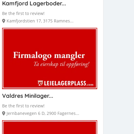
Kamfjord Lagerboder...
Be the first to review!
Kamfjordstien 17, 3175 Ramnes...
Valdres Minilager...
Be the first to review!
Jernbanevegen 6 D, 2900 Fagernes...