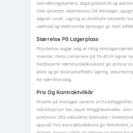
overvåkningskamera, adgangskontroll og alarmer g
slike tjenester, eksempelvis OK Minilager, oppgi
døgnet rundt. Lagring av verdifulle eiendeler kr
vakthold og elektroniske løsninger gir best effekt
Størrelse På Lagerplass
Plassbehov avgjør valg av riktig minilagerstørre
inventar, mens containere på 10–40 m² egner seg 
Nettbaserte størrelseskalkulatorer gir presise e
plass og gir kostnadseffektiv lagring. Volumbereg
for størrelsesvalg.
Pris Og Kontraktvilkår
Prisene på minilager varierer ut fra beliggenhet,
månedspriser kan skjule tilleggskostnader, som
presiserer ofte inkluderte kostnader i leiekontr
oppstår hvis kontraktsvilkårene gir fleksibilitet,
måned. Innsyn i vilkår og gebyrer gir bedre fo