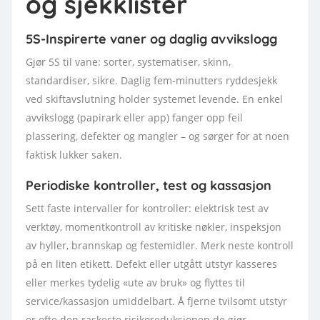
og sjekklister
5S-Inspirerte vaner og daglig avvikslogg
Gjør 5S til vane: sorter, systematiser, skinn,
standardiser, sikre. Daglig fem-minutters ryddesjekk
ved skiftavslutning holder systemet levende. En enkel
avvikslogg (papirark eller app) fanger opp feil
plassering, defekter og mangler – og sørger for at noen
faktisk lukker saken.
Periodiske kontroller, test og kassasjon
Sett faste intervaller for kontroller: elektrisk test av
verktøy, momentkontroll av kritiske nøkler, inspeksjon
av hyller, brannskap og festemidler. Merk neste kontroll
på en liten etikett. Defekt eller utgått utstyr kasseres
eller merkes tydelig «ute av bruk» og flyttes til
service/kassasjon umiddelbart. Å fjerne tvilsomt utstyr
er ofte den raskeste risikoreduksjonen de gjør.