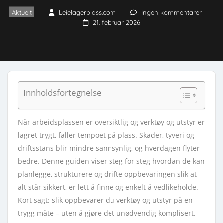
Aktuelt
Leielagerplass.com
Ingen kommentarer
21. februar 2026
Innholdsfortegnelse
Når arbeidsplassen er oversiktlig og verktøy og utstyr er
lagret trygt, faller tempoet på plass. Skader, tyveri og
driftsstans blir mindre sannsynlig, og hverdagen flyter
bedre. Denne guiden viser steg for steg hvordan de kan
planlegge, strukturere og drifte oppbevaringen slik at
alt står sikkert, er lett å finne og enkelt å vedlikeholde.
Kort sagt: slik oppbevarer du verktøy og utstyr på en
trygg måte – uten å gjøre det unødvendig komplisert.