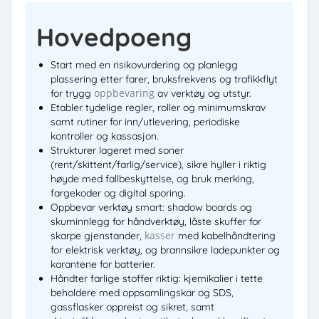
Hovedpoeng
Start med en risikovurdering og planlegg
plassering etter farer, bruksfrekvens og trafikkflyt
oppbevaring
for trygg
av verktøy og utstyr.
Etabler tydelige regler, roller og minimumskrav
samt rutiner for inn/utlevering, periodiske
kontroller og kassasjon.
Strukturer lageret med soner
(rent/skittent/farlig/service), sikre hyller i riktig
høyde med fallbeskyttelse, og bruk merking,
fargekoder og digital sporing.
Oppbevar verktøy smart: shadow boards og
skuminnlegg for håndverktøy, låste skuffer for
kasser
skarpe gjenstander,
med kabelhåndtering
for elektrisk verktøy, og brannsikre ladepunkter og
karantene for batterier.
Håndter farlige stoffer riktig: kjemikalier i tette
beholdere med oppsamlingskar og SDS,
gassflasker oppreist og sikret, samt