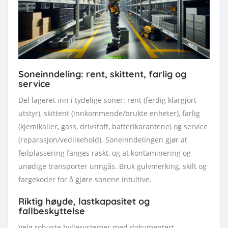
Soneinndeling: rent, skittent, farlig og
service
Del lageret inn i tydelige soner: rent (ferdig klargjort
utstyr), skittent (innkommende/brukte enheter), farlig
(kjemikalier, gass, drivstoff, batterikarantene) og service
(reparasjon/vedlikehold). Soneinndelingen gjør at
feilplassering fanges raskt, og at kontaminering og
unødige transporter unngås. Bruk gulvmerking, skilt og
fargekoder for å gjøre sonene intuitive.
Riktig høyde, lastkapasitet og
fallbeskyttelse
Velg robuste hyllesystemer med dokumentert