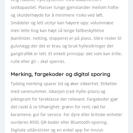
lastkapasitet. Plasser tunge gjenstander mellom hofte-
og skulderhøyde for å minimere risiko ved løft.
Smådeler og lett utstyr kan høyere opp: voluminøse
men lette ting kan høyt så lenge fallbeskyttelse
(kantlister, netting, stoppere) er på plass. Sikre reoler til
gulv/vegg der det er krav, og bruk hyllesikringer der
gangtrafikk er tett. Et enkelt prinsipp: det som kan trille,
rulle eller gli – skal sperres.
Merking, fargekoder og digital sporing
Tydelig merking sparer tid og øker sikkerhet. Etiketter
med varenummer, lokasjon (rad–hylle–plass) og
piktogram for fareklasse der relevant. Fargekoder gjør
det raskt å se tilhørighet: grønn for rent, rød for
karantene, gul for service. For dyre eller kritiske enheter
vurderes RFID, QR-koder eller Bluetooth-sporing.
Digitale utlånslister og en enkel app for inn/ut-