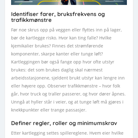
Identifiser farer, bruksfrekvens og
trafikkmønstre
Før noe skrus opp på veggen eller flyttes inn på lager,
bør de kartlegge risko. Hvor kan ting falle? Hvilke
kjemikalier brukes? Finnes det strømførende
komponenter, skarpe kanter eller tunge løft?
Kartleggingen bør også fange opp hvor ofte utstyr
brukes: det som brukes daglig skal nærmest
arbeidsstasjonene, sjeldent brukt utstyr kan lengre inn
eller høyere opp. Observer trafikkmønstre – hvor folk
går, hvor truck og traller passerer, og hvor dører åpnes.
Unngå at hyller står i veier, og at tunge løft må gjøres i
knekkpunkter eller trange passasjer.
Definer regler, roller og minimumskrav
Etter kartlegging settes spillereglene. Hvem eier hvilke