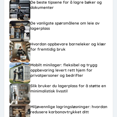
De beste tipsene for å lagre bøker og
dokumenter
De vanligste spørsmålene om leie av
lagerplass
Hvordan oppbevare barneleker og klær
for fremtidig bruk
Mobilt minilager: fleksibel og trygg
oppbevaring levert rett hjem for
privatpersoner og bedrifter
Slik bruker du lagerplass for å støtte en
minimalistisk livsstil
Miljøvennlige lagringsløsninger: hvordan
redusere karbonavtrykket ditt