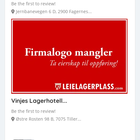
Be the first to review!
Jernbanevegen 6 D, 2900 Fagernes...
Vinjes Lagerhotell...
Be the first to review!
Østre Rosten 98 B, 7075 Tiller...