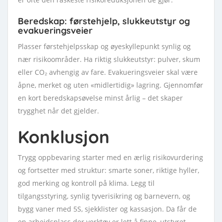
Beredskap: førstehjelp, slukkeutstyr og
evakueringsveier
Plasser førstehjelpsskap og øyeskyllepunkt synlig og
nær risikoområder. Ha riktig slukkeutstyr: pulver, skum
eller CO₂ avhengig av fare. Evakueringsveier skal være
åpne, merket og uten «midlertidig» lagring. Gjennomfør
en kort beredskapsøvelse minst årlig – det skaper
trygghet når det gjelder.
Konklusjon
Trygg oppbevaring starter med en ærlig risikovurdering
og fortsetter med struktur: smarte soner, riktige hyller,
god merking og kontroll på klima. Legg til
tilgangsstyring, synlig tyverisikring og barnevern, og
bygg vaner med 5S, sjekklister og kassasjon. Da får de
en arbeidsplass der verktøy er lett å finne, utstyret