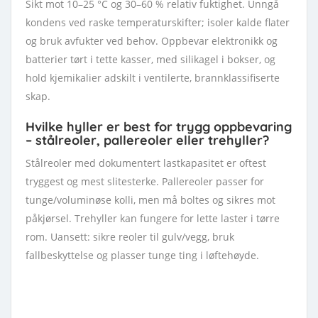
Sikt mot 10–25 °C og 30–60 % relativ fuktighet. Unngå
kondens ved raske temperaturskifter; isoler kalde flater
og bruk avfukter ved behov. Oppbevar elektronikk og
batterier tørt i tette kasser, med silikagel i bokser, og
hold kjemikalier adskilt i ventilerte, brannklassifiserte
skap.
Hvilke hyller er best for trygg oppbevaring
– stålreoler, pallereoler eller trehyller?
Stålreoler med dokumentert lastkapasitet er oftest
tryggest og mest slitesterke. Pallereoler passer for
tunge/voluminøse kolli, men må boltes og sikres mot
påkjørsel. Trehyller kan fungere for lette laster i tørre
rom. Uansett: sikre reoler til gulv/vegg, bruk
fallbeskyttelse og plasser tunge ting i løftehøyde.