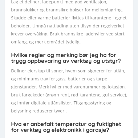
Lag et definert ladepunkt med god ventilasjon,
brannslukker og brannsikre bokser for mellomlagring.
Skadde eller varme batterier flyttes til karantene i egnet
beholder. Unngå nattlading uten tilsyn der regelverket
krever overvåking. Bruk brannsikre ladehyller ved stort
omfang, og merk området tydelig.
Hvilke regler og merking bør jeg ha for
trygg oppbevaring av verktøy og utstyr?
Definer eierskap til soner, hvem som signerer for utlån,
og minimumskrav for gass, batterier og skarpe
gjenstander. Merk hyller med varenummer og lokasjon,
bruk fargekoder (grønn rent, rød karantene, gul service),
og innfør digitale utlånslister. Tilgangsstyring og
belysning reduserer tyveri.
Hva er anbefalt temperatur og fuktighet
for verktøy og elektronikk i garasje?