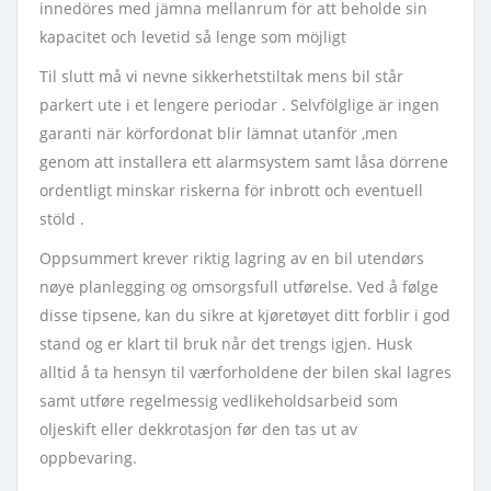
innedöres med jämna mellanrum för att beholde sin
kapacitet och levetid så lenge som möjligt
Til slutt må vi nevne sikkerhetstiltak mens bil står
parkert ute i et lengere periodar . Selvfölglige är ingen
garanti när körfordonat blir lämnat utanför ,men
genom att installera ett alarmsystem samt låsa dörrene
ordentligt minskar riskerna för inbrott och eventuell
stöld .
Oppsummert krever riktig lagring av en bil utendørs
nøye planlegging og omsorgsfull utførelse. Ved å følge
disse tipsene, kan du sikre at kjøretøyet ditt forblir i god
stand og er klart til bruk når det trengs igjen. Husk
alltid å ta hensyn til værforholdene der bilen skal lagres
samt utføre regelmessig vedlikeholdsarbeid som
oljeskift eller dekkrotasjon før den tas ut av
oppbevaring.