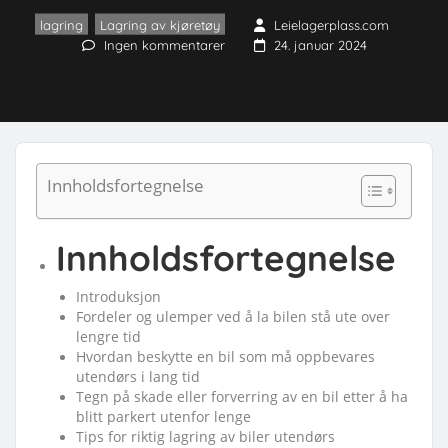
lagring
,
Lagring av kjøretøy
Leielagerplass.com
Ingen kommentarer
24. januar 2024
Innholdsfortegnelse
Innholdsfortegnelse
Introduksjon
Fordeler og ulemper ved å la bilen stå ute over
lengre tid
Hvordan beskytte en bil som må oppbevares
utendørs i lang tid
Tegn på skade eller forverring av en bil etter å ha
blitt parkert utenfor lenge
Tips for riktig lagring av biler utendørs