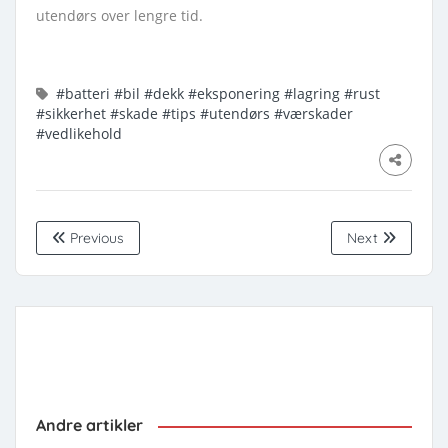
utendørs over lengre tid.
#batteri
#bil
#dekk
#eksponering
#lagring
#rust
#sikkerhet
#skade
#tips
#utendørs
#værskader
#vedlikehold
Previous
Next
Andre artikler