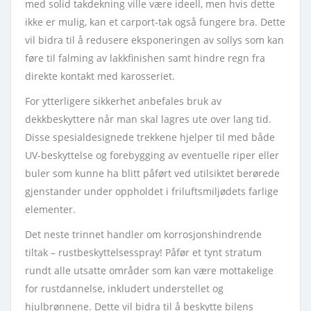
med solid takdekning ville være ideell, men hvis dette
ikke er mulig, kan et carport-tak også fungere bra. Dette
vil bidra til å redusere eksponeringen av sollys som kan
føre til falming av lakkfinishen samt hindre regn fra
direkte kontakt med karosseriet.
For ytterligere sikkerhet anbefales bruk av
dekkbeskyttere når man skal lagres ute over lang tid.
Disse spesialdesignede trekkene hjelper til med både
UV-beskyttelse og forebygging av eventuelle riper eller
buler som kunne ha blitt påført ved utilsiktet berørede
gjenstander under oppholdet i friluftsmiljødets farlige
elementer.
Det neste trinnet handler om korrosjonshindrende
tiltak – rustbeskyttelsesspray! Påfør et tynt stratum
rundt alle utsatte områder som kan være mottakelige
for rustdannelse, inkludert understellet og
hjulbrønnene. Dette vil bidra til å beskytte bilens