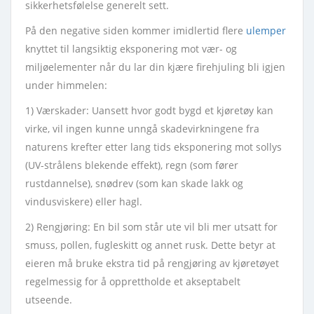
sikkerhetsfølelse generelt sett.
På den negative siden kommer imidlertid flere
ulemper
knyttet til langsiktig eksponering mot vær- og
miljøelementer når du lar din kjære firehjuling bli igjen
under himmelen:
1) Værskader: Uansett hvor godt bygd et kjøretøy kan
virke, vil ingen kunne unngå skadevirkningene fra
naturens krefter etter lang tids eksponering mot sollys
(UV-strålens blekende effekt), regn (som fører
rustdannelse), snødrev (som kan skade lakk og
vindusviskere) eller hagl.
2) Rengjøring: En bil som står ute vil bli mer utsatt for
smuss, pollen, fugleskitt og annet rusk. Dette betyr at
eieren må bruke ekstra tid på rengjøring av kjøretøyet
regelmessig for å opprettholde et akseptabelt
utseende.