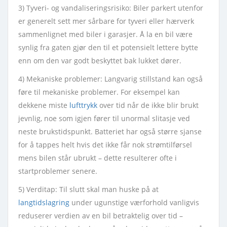
3) Tyveri- og vandaliseringsrisiko: Biler parkert utenfor
er generelt sett mer sårbare for tyveri eller hærverk
sammenlignet med biler i garasjer. Å la en bil være
synlig fra gaten gjør den til et potensielt lettere bytte
enn om den var godt beskyttet bak lukket dører.
4) Mekaniske problemer: Langvarig stillstand kan også
føre til mekaniske problemer. For eksempel kan
dekkene miste
lufttrykk
over tid når de ikke blir brukt
jevnlig, noe som igjen fører til unormal slitasje ved
neste brukstidspunkt. Batteriet har også større sjanse
for å tappes helt hvis det ikke får nok strømtilførsel
mens bilen står ubrukt – dette resulterer ofte i
startproblemer senere.
5) Verditap: Til slutt skal man huske på at
langtidslagring
under ugunstige værforhold vanligvis
reduserer verdien av en bil betraktelig over tid –