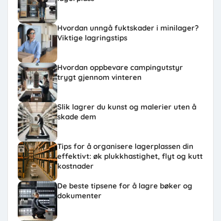
Hvordan unngå fuktskader i minilager?
Viktige lagringstips
Hvordan oppbevare campingutstyr
trygt gjennom vinteren
Slik lagrer du kunst og malerier uten å
skade dem
Tips for å organisere lagerplassen din
effektivt: øk plukkhastighet, flyt og kutt
kostnader
De beste tipsene for å lagre bøker og
dokumenter