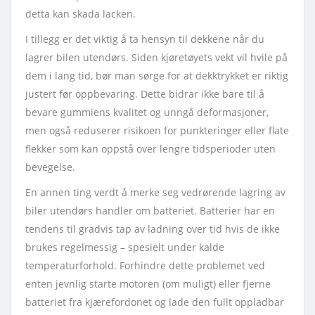
detta kan skada lacken.
I tillegg er det viktig å ta hensyn til dekkene når du
lagrer bilen utendørs. Siden kjøretøyets vekt vil hvile på
dem i lang tid, bør man sørge for at dekktrykket er riktig
justert før oppbevaring. Dette bidrar ikke bare til å
bevare gummiens kvalitet og unngå deformasjoner,
men også reduserer risikoen for punkteringer eller flate
flekker som kan oppstå over lengre tidsperioder uten
bevegelse.
En annen ting verdt å merke seg vedrørende lagring av
biler utendørs handler om batteriet. Batterier har en
tendens til gradvis tap av ladning over tid hvis de ikke
brukes regelmessig – spesielt under kalde
temperaturforhold. Forhindre dette problemet ved
enten jevnlig starte motoren (om muligt) eller fjerne
batteriet fra kjærefordonet og lade den fullt oppladbar