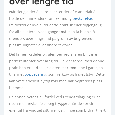
over lengre tid
Når det gjelder å lagre biler, er det ofte anbefalt å
holde dem innendørs for best mulig
beskyttelse
.
Imidlertid er ikke alltid dette praktisk eller tilgjengelig
for alle bileiere. Noen ganger må man la bilen stå
utendørs over lengre tid på grunn av begrensede
plassmuligheter eller andre faktorer.
Det finnes fordeler og ulemper ved å la en bil være
parkert utenfor over lang tid. En klar fordel med denne
praksisen er at den gir eieren mer rom inne i garasjen
til annet
oppbevaring
, som verktøy og hageutstyr. Dette
kan være spesielt nyttig hvis man har begrenset plass
hjemme.
En annen potensiell fordel ved utendørslagring er at
noen mennesker føler seg tryggere når de ser sin
egenbil fra vinduet sitt hver dag – noe som bidrar til økt