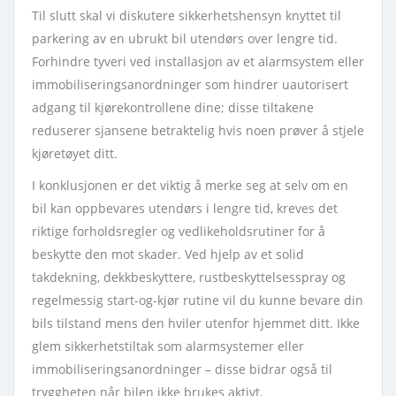
Til slutt skal vi diskutere sikkerhetshensyn knyttet til
parkering av en ubrukt bil utendørs over lengre tid.
Forhindre tyveri ved installasjon av et alarmsystem eller
immobiliseringsanordninger som hindrer uautorisert
adgang til kjørekontrollene dine; disse tiltakene
reduserer sjansene betraktelig hvis noen prøver å stjele
kjøretøyet ditt.
I konklusjonen er det viktig å merke seg at selv om en
bil kan oppbevares utendørs i lengre tid, kreves det
riktige forholdsregler og vedlikeholdsrutiner for å
beskytte den mot skader. Ved hjelp av et solid
takdekning, dekkbeskyttere, rustbeskyttelsesspray og
regelmessig start-og-kjør rutine vil du kunne bevare din
bils tilstand mens den hviler utenfor hjemmet ditt. Ikke
glem sikkerhetstiltak som alarmsystemer eller
immobiliseringsanordninger – disse bidrar også til
tryggheten når bilen ikke brukes aktivt.