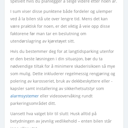
spesielt hvis du planlegger å selge videre etter noen år.
I sum viser disse punktene både fordeler og ulemper
ved å la bilen stå ute over lengre tid. Mens det kan
være praktisk for noen, er det viktig å veie opp disse
faktorene før man tar en beslutning om
utendørslagring av kjøretøyet sitt.
Hvis du bestemmer deg for at langtidsparking utenfor
er den beste løsningen i din situasjon, bør du ta
nødvendige tiltak for å minimere skaderisikoen så mye
som mulig. Dette inkluderer regelmessig rengjøring og
polering av karosseriet, bruk av dekkbeskyttere eller -
kapsler samt installering av sikkerhetsutstyr som
alarmsystemer
eller videoovervåking rundt
parkeringsområdet ditt.
Uansett hva valget blir til slutt: Husk alltid på
betydningen av jevnlig vedlikehold – enten bilen står