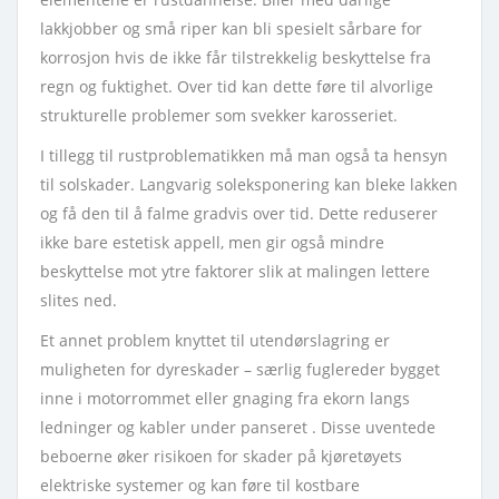
lakkjobber og små riper kan bli spesielt sårbare for
korrosjon hvis de ikke får tilstrekkelig beskyttelse fra
regn og fuktighet. Over tid kan dette føre til alvorlige
strukturelle problemer som svekker karosseriet.
I tillegg til rustproblematikken må man også ta hensyn
til solskader. Langvarig soleksponering kan bleke lakken
og få den til å falme gradvis over tid. Dette reduserer
ikke bare estetisk appell, men gir også mindre
beskyttelse mot ytre faktorer slik at malingen lettere
slites ned.
Et annet problem knyttet til utendørslagring er
muligheten for dyreskader – særlig fuglereder bygget
inne i motorrommet eller gnaging fra ekorn langs
ledninger og kabler under panseret . Disse uventede
beboerne øker risikoen for skader på kjøretøyets
elektriske systemer og kan føre til kostbare