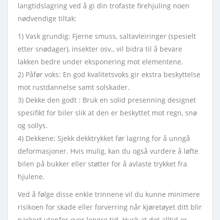
langtidslagring ved å gi din trofaste firehjuling noen
nødvendige tiltak:
1) Vask grundig: Fjerne smuss, saltavleiringer (spesielt
etter snødager), insekter osv., vil bidra til å bevare
lakken bedre under eksponering mot elementene.
2) Påfør voks: En god kvalitetsvoks gir ekstra beskyttelse
mot rustdannelse samt solskader.
3) Dekke den godt : Bruk en solid presenning designet
spesifikt for biler slik at den er beskyttet mot regn, snø
og sollys.
4) Dekkene: Sjekk dekktrykket før lagring for å unngå
deformasjoner. Hvis mulig, kan du også vurdere å løfte
bilen på bukker eller støtter for å avlaste trykket fra
hjulene.
Ved å følge disse enkle trinnene vil du kunne minimere
risikoen for skade eller forverring når kjøretøyet ditt blir
parkert utenfor over lengre tid. Husk at det alltid er