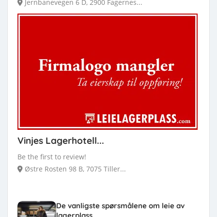
Jernbanevegen 6 D, 2900 Fagernes...
Vinjes Lagerhotell...
Be the first to review!
Østre Rosten 98 B, 7075 Tiller...
De vanligste spørsmålene om leie av
lagerplass