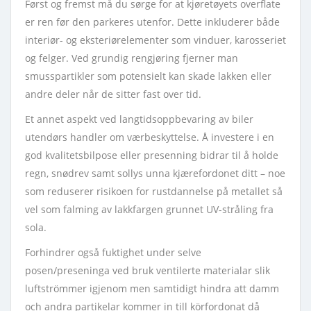
Først og fremst må du sørge for at kjøretøyets overflate
er ren før den parkeres utenfor. Dette inkluderer både
interiør- og eksteriørelementer som vinduer, karosseriet
og felger. Ved grundig rengjøring fjerner man
smusspartikler som potensielt kan skade lakken eller
andre deler når de sitter fast over tid.
Et annet aspekt ved langtidsoppbevaring av biler
utendørs handler om værbeskyttelse. Å investere i en
god kvalitetsbilpose eller presenning bidrar til å holde
regn, snødrev samt sollys unna kjærefordonet ditt – noe
som reduserer risikoen for rustdannelse på metallet så
vel som falming av lakkfargen grunnet UV-stråling fra
sola.
Forhindrer også fuktighet under selve
posen/preseninga ved bruk ventilerte materialar slik
luftströmmer igjenom men samtidigt hindra att damm
och andra partikelar kommer in till körfordonat då