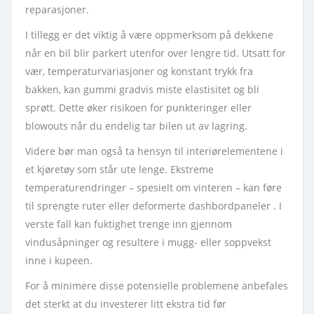
reparasjoner.
I tillegg er det viktig å være oppmerksom på dekkene
når en bil blir parkert utenfor over lengre tid. Utsatt for
vær, temperaturvariasjoner og konstant trykk fra
bakken, kan gummi gradvis miste elastisitet og bli
sprøtt. Dette øker risikoen for punkteringer eller
blowouts når du endelig tar bilen ut av lagring.
Videre bør man også ta hensyn til interiørelementene i
et kjøretøy som står ute lenge. Ekstreme
temperaturendringer – spesielt om vinteren – kan føre
til sprengte ruter eller deformerte dashbordpaneler . I
verste fall kan fuktighet trenge inn gjennom
vindusåpninger og resultere i mugg- eller soppvekst
inne i kupeen.
For å minimere disse potensielle problemene anbefales
det sterkt at du investerer litt ekstra tid før