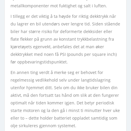
metallkomponenter mot fuktighet og salt i luften.
I tillegg er det viktig å ta høyde for riktig dekktrykk når
du lagrer en bil utendørs over lengre tid. Siden stående
biler har større risiko for deformerte dekksider eller
flate flekker på grunn av konstant trykkbelastning fra
kjøretøyets egenvekt, anbefales det at man øker
dekktrykket med noen få PSI (pounds per square inch)
før oppbevaringstidspunktet.
En annen ting verdt å merke seg er behovet for
regelmessig vedlikehold selv under langtidslagring
utenfor hjemmet ditt. Selv om du ikke bruker bilen din
aktivt, må den fortsatt tas hånd om slik at den fungerer
optimalt når tiden kommer igjen. Det betyr periodisk
starte motoren og la den gå i minst ti minutter hver uke
eller to – dette holder batteriet oppladet samtidig som
olje sirkuleres gjennom systemet.