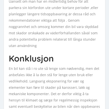
Uansett om man har en midlertidig behov för att
parkera sin körfordon ute under kortare perioder ,eller
planlegger längere tidsoppbavaring är dessa råd och
rekommendationer viktiga att följä . Genom
noggrannhet och omsorg kommer din bil vara skyddad
mot skador orskakade av väderförhällanden såväl som
andra potentiella problem relaterat till långa stunder
utan användning
Konklusjon
En bil kan stå i ro ute så lenge som nødvendig, men det
anbefales ikke å la den stå for lenge uten bruk eller
vedlikehold. Langvarig eksponering for vær og
elementer kan føre til skader på karosseri, lakk og
mekaniske komponenter. Det er derfor viktig å ta
hensyn til klimaet og sørge for regelmessig inspeksjon
samt eventuell beskyttelse av bilen når den oppbevares