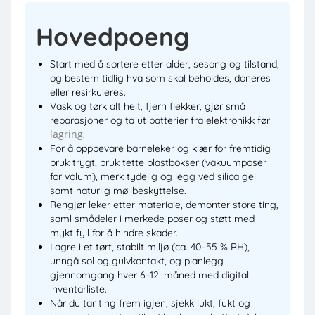
Hovedpoeng
Start med å sortere etter alder, sesong og tilstand,
og bestem tidlig hva som skal beholdes, doneres
eller resirkuleres.
Vask og tørk alt helt, fjern flekker, gjør små
reparasjoner og ta ut batterier fra elektronikk før
lagring
.
For å oppbevare barneleker og klær for fremtidig
bruk trygt, bruk tette plastbokser (vakuumposer
for volum), merk tydelig og legg ved silica gel
samt naturlig møllbeskyttelse.
Rengjør leker etter materiale, demonter store ting,
saml smådeler i merkede poser og støtt med
mykt fyll for å hindre skader.
Lagre i et tørt, stabilt miljø (ca. 40–55 % RH),
unngå sol og gulvkontakt, og planlegg
gjennomgang hver 6–12. måned med digital
inventarliste.
Når du tar ting frem igjen, sjekk lukt, fukt og