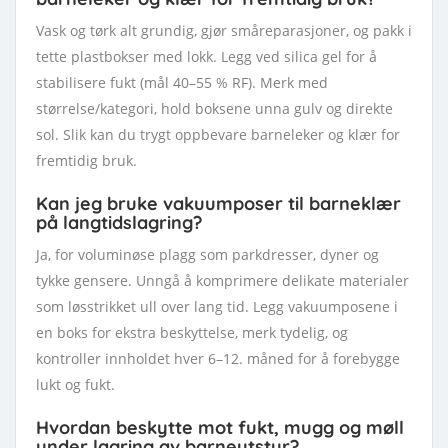
Vask og tørk alt grundig, gjør småreparasjoner, og pakk i
tette plastbokser med lokk. Legg ved silica gel for å
stabilisere fukt (mål 40–55 % RF). Merk med
størrelse/kategori, hold boksene unna gulv og direkte
sol. Slik kan du trygt oppbevare barneleker og klær for
fremtidig bruk.
Kan jeg bruke vakuumposer til barneklær
på langtidslagring?
Ja, for voluminøse plagg som parkdresser, dyner og
tykke gensere. Unngå å komprimere delikate materialer
som løsstrikket ull over lang tid. Legg vakuumposene i
en boks for ekstra beskyttelse, merk tydelig, og
kontroller innholdet hver 6–12. måned for å forebygge
lukt og fukt.
Hvordan beskytte mot fukt, mugg og møll
under lagring av barneutstyr?