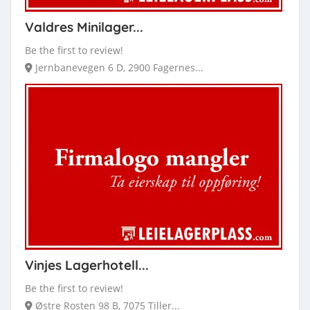
Valdres Minilager...
Be the first to review!
Jernbanevegen 6 D, 2900 Fagernes...
Vinjes Lagerhotell...
Be the first to review!
Østre Rosten 98 B, 7075 Tiller...