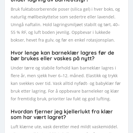
Bruk fuktabsorberende poser (silica gel) i hver boks, og
naturlig møllbeskyttelse som sedertre eller lavendel.
Unngå naftalin. Hold lagringsmiljøet stabilt og tørt, 40–
55 % RF, og luft boden jevnlig. Oppbevar i lukkede
bokser, hevet fra gulv, og før en enkel rotasjonsplan.
Hvor lenge kan barneklær lagres før de
bør brukes eller vaskes på nytt?
Under tørre og stabile forhold kan barneklær lagres i
flere år, men sjekk hver 6–12. måned. Elastikk og trykk
kan svekkes over tid. Vask alltid nyfødt- og babyklær før
bruk etter lagring. For å oppbevare barneleker og klær
for fremtidig bruk, prioriter lav fukt og god lufting.
Hvordan fjerner jeg kjellerlukt fra klær
som har vært lagret?
Luft klærne ute, vask deretter med mildt vaskemiddel.