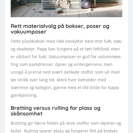
Rett materialvalg på bokser, poser og
vakuumposer
Tette plastbokser med lokk beskytter best mot fukt, støv
og skadedyr. Papp kan fungere på et tørt loft/bod, men
er sårbart for fukt. Vakuumposer er gull for voluminøse
ting som parkdresser, dyner og vintergensere, men
unngå å presse ned svært delikate stoffer som ull med
løs strikk over lang tid. Merk hver beholder med
størrelse og kategori, gjerne med et lite bilde for kjapp
gjenkjenning.
Bretting versus rulling for plass og
skånsomhet
Bretting gir færre folder på stive stoffer som skjorter og
kjoler. Rulling sparer plass og fungerer fint på bodyer,