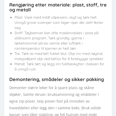
Rengjøring etter materiale: plast, stoff, tre
og metall
Plast: Vask med mildt såpevann, skyll og tørk helt.
Unngå grove svamper som lager riper der skitt fester
seg.
Stoff: Tøybamser kan ofte maskinvaskes i pose på
skånsomt program. Tørk grundig, gjerne i
tørketrommel på lav varme eller lufttørk i
romtemperatur til kjernen er helt tørr.
Tre: Tørk av med lett fuktet klut. Olje inn med nøytral,
matgodkjent olje ved behov for å forebygge sprekker.
Metall: Tørk tørt og legg inn fuktbeskytter i boksen for
å unngå rust.
Demontering, smådeler og sikker pakking
Demonter større leker for å spare plass og skåne
skjøter. Samle skruer, bruksanvisning og smådeler i
egne zip-poser, teip posen fast på innsiden av
hoveddelen eller legg den i samme boks. Bruk solide
kasser som tåler stabling, og fyll hulrom med mykt