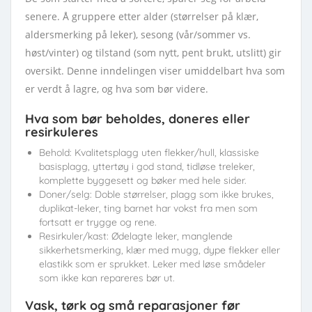
senere. Å gruppere etter alder (størrelser på klær,
aldersmerking på leker), sesong (vår/sommer vs.
høst/vinter) og tilstand (som nytt, pent brukt, utslitt) gir
oversikt. Denne inndelingen viser umiddelbart hva som
er verdt å lagre, og hva som bør videre.
Hva som bør beholdes, doneres eller
resirkuleres
Behold: Kvalitetsplagg uten flekker/hull, klassiske
basisplagg, yttertøy i god stand, tidløse treleker,
komplette byggesett og bøker med hele sider.
Doner/selg: Doble størrelser, plagg som ikke brukes,
duplikat-leker, ting barnet har vokst fra men som
fortsatt er trygge og rene.
Resirkuler/kast: Ødelagte leker, manglende
sikkerhetsmerking, klær med mugg, dype flekker eller
elastikk som er sprukket. Leker med løse smådeler
som ikke kan repareres bør ut.
Vask, tørk og små reparasjoner før