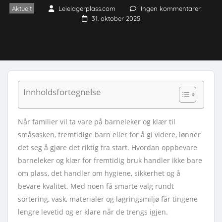
Aktuelt
Leielagerplass.com
Ingen kommentarer
31. oktober 2025
Innholdsfortegnelse
Når familier vil ta vare på barneleker og klær til
småsøsken, fremtidige barn eller for å gi videre, lønner
det seg å gjøre det riktig fra start. Hvordan oppbevare
barneleker og klær for fremtidig bruk handler ikke bare
om plass, det handler om hygiene, sikkerhet og å
bevare kvalitet. Med noen få smarte valg rundt
sortering, vask, materialer og lagringsmiljø får tingene
lengre levetid og er klare når de trengs igjen.