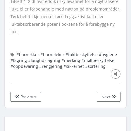
Tilsett 1–2 dl hvit eddik i skyllevannet for å nøytralisere
lukt, eller forbehandle med natron på problemområder.
Tørk helt til kjernen er tørr. Legg aktivt kull eller
luktabsorberende poser i boksene for å forebygge ny
lukt.
#barneklær
#barneleker
#fuktbeskyttelse
#hygiene
#lagring
#langtidslagring
#merking
#møllbeskyttelse
#oppbevaring
#rengjøring
#sikkerhet
#sortering
Previous
Next