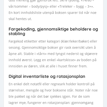
God merking gjør gjenbruk lett. Skriv tydelig: «74/80 –
vår/sommer – body/pysj» eller «Treleker – bygg – 3+».
En kort innholdsliste utenpå boksen sparer tid når noe
skal hentes ut.
Fargekoding, gjennomsiktige beholdere og
stabling
Fargekod etiketter etter kategori (klær/leker/bøker) eller
sesong. Gjennomsiktige bokser gir rask oversikt uten å
åpne alt. Stable i «tårn» med tyngst nederst og skjørere
innhold øverst. Legg en enkel «kartskisse» av boden på
innsiden av døren, slik at alle i huset finner frem.
Digital inventarliste og rotasjonsplan
En enkel delt notatfil eller regneark holder kontroll på
størrelser, mengde og hvor boksene står. Noter når noe
ble pakket og når det bør sjekkes igjen. For de som
lagrer mye, fungerer en rotasjonsplan: gjennomgang