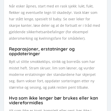
Når esker åpnes, start med en rask sjekk: lukt, fukt,
flekker og eventuelle tegn til skadedyr. Vask klær som
har stått lenge, spesielt til baby. Se over leker for
skarpe kanter, løse deler og at de fortsatt er i tråd med
gjeldende sikkerhetsanbefalinger (for eksempel
aldersmerking og kvelningsfare for smådeler).
Reparasjoner, erstatninger og
oppdateringer
Bytt ut slitte smokkeklips, strikk og borrelås som har
mistet heft. Stram skruer, lim som løsner, og vurder
moderne erstatninger der standardene har skjerpet
seg. Barn vokser fort, oppdater sorteringen etter ny
størrelse og sesong, og pakk resten pent tilbake.
Hva som ikke lenger bør brukes eller kan
videreformidles
Alt som ikke er trygt, komplett eller rent, bør ikke i