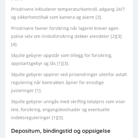
Prisdrivere inkluderer temperaturkontroll, adgang 24/7
og sikkerhetstiltak som kamera og alarm [3].
Prisdrivere favner forsikring når lageret krever egen
polise selv om innboforsikring dekker eiendeler [2][3]
[4].
Skjulte gebyrer oppstår som tillegg for forsikring,
oppstartsgebyr og lås [1][3].
Skjulte gebyrer opptrer ved prisendringer utenfor avtalt
regulering når kontrakten åpner for ensidige
justeringer [1].
Skjulte gebyrer unngås med skriftlig totalpris som viser
leie, forsikring, engangskostnader og eventuelle
indeksreguleringer [1][3].
Depositum, bindingstid og oppsigelse