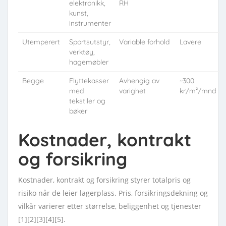
elektronikk,
RH
kunst,
instrumenter
Utemperert
Sportsutstyr,
Variable forhold
Lavere
verktøy,
hagemøbler
Begge
Flyttekasser
Avhengig av
~300
med
varighet
kr/m²/mnd
tekstiler og
bøker
Kostnader, kontrakt
og forsikring
Kostnader, kontrakt og forsikring styrer totalpris og
risiko når de leier lagerplass. Pris, forsikringsdekning og
vilkår varierer etter størrelse, beliggenhet og tjenester
[1][2][3][4][5].