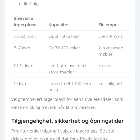
midlertidig
Størrelse
lagerplass
Kapasitet
Eksempel
1.5–3.5 kvm
Opptil 50 esker
Liten 1-roms
5–7 kvm
Ca 70–120 esker
2-roms med
møbler
10–12 kvm
Lite flyttelass med
3-roms
store møbler
15 kvm
Innbo fra 80–100 kvm
Full leilighet
bolig
Velg temperert lagerplass for sensitive eiendeler som
elektronikk og treverk når klima varierer.
Tilgjengelighet, sikkerhet og åpningstider
Prioriter enkel tilgang i valg av lagerplass. Se etter
drive-in eller rygging til dør for effektiv lasting.