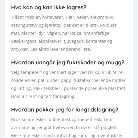
Hva kan og kan ikke lagres?
Tillatt: møbler, hvitevarer, klær, bøker, elektronikk,
sesongutstyr og kjøretøy (der det er tillatt). Forbudt:
mat, planter, dyr, våpen, narkotika, brannfarlige
væsker/gass, eksplosiver, tjuvegods, kontanter og
smykker. Les alltid leverandørens liste.
Hvordan unngår jeg fuktskader og mugg?
Velg temperert og ventilert lager ved risiko. Bruk tørre,
solide esker, pall under papp, fuktabsorberende midler
og lufting. Pakk tekstiler i pustende poser, ikke plasttett.
Hold alt rent og tørt før lagring.
Hvordan pakker jeg for langtidslagring?
Bruk solide esker, bobleplast og møbeltrekk. Tøm,
avrimine og rengjør hvitevarer, la dører stå på gløtt.
Merk alle esker med innhold og rom. Lag inventarliste