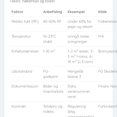
Tabell: nøkkeltall og kilder
Faktor
Anbefaling
Eksempel
Kilde
Relativ fukt (RF)
40–60% RF
Under 60% for
Folkehelsei
papir og tekstil
Temperatur
10–23°C
Unngå raske
FHI
stabil
svingninger
Enhetsstørrelser
1–10 m²
1–2 m² esker, 3–
Bransjepra
5 m² 1-roms, 6–
10 m² 2–3-roms
Låsstandard
FG-
Hengelås
FG Skadete
godkjent
klasse 3
Dokumentasjon
Bilder og
Dato,
Finans Nor
inventarliste
serienummer,
verdi
Kontrakt
Totalpris og
Regulering
Forbrukerr
indeks
årlig,
oppsigelsesfrist