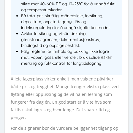
sikte mot 40–60% RF og 10–23°C for å unngå fukt-
og temperaturskader.
Få total pris skriftlig: månedsleie, forsikring,
depositum, oppstartsgebyr, lås og
indeksregulering for å unngå skjulte kostnader.
Avklar forsikring og vilkår: dekning,
gjenstandsgrenser, dokumentasjonskrav,
bindingstid og oppsigelsesfrist.
Følg reglene for innhold og pakking: ikke lagre
esker
mat, våpen, gass eller verdier; bruk solide
,
merking og fuktkontroll for langtidslagring.
Å leie lagerplass virker enkelt men valgene påvirker
både pris og trygghet. Mange trenger ekstra plass ved
flytting eller oppussing og de vil ha en løsning som
fungerer fra dag én. En god start er å vite hva som
faktisk skal lagres og hvor lenge. Det sparer tid og
penger.
Før de signerer bør de vurdere beliggenhet tilgang og