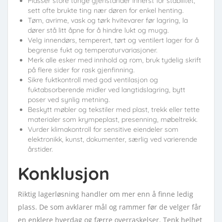
Plasser store tunge gjenstander innerst for stabilitet,
sett ofte brukte ting nær døren for enkel henting.
Tøm, avrime, vask og tørk hvitevarer før lagring, la
dører stå litt åpne for å hindre lukt og mugg.
Velg innendørs, temperert, tørt og ventilert lager for å
begrense fukt og temperaturvariasjoner.
Merk alle esker med innhold og rom, bruk tydelig skrift
på flere sider for rask gjenfinning.
Sikre fuktkontroll med god ventilasjon og
fuktabsorberende midler ved langtidslagring, bytt
poser ved synlig metning.
Beskytt møbler og tekstiler med plast, trekk eller tette
materialer som krympeplast, presenning, møbeltrekk.
Vurder klimakontroll for sensitive eiendeler som
elektronikk, kunst, dokumenter, særlig ved varierende
årstider.
Konklusjon
Riktig lagerløsning handler om mer enn å finne ledig
plass. De som avklarer mål og rammer før de velger får
en enklere hverdag og færre overraskelser. Tenk helhet