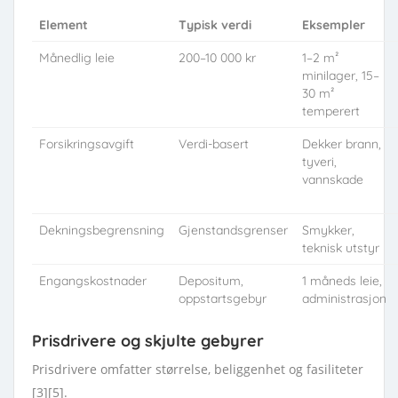
Element
Typisk verdi
Eksempler
Månedlig leie
200–10 000 kr
1–2 m²
minilager, 15–
30 m²
temperert
Forsikringsavgift
Verdi-basert
Dekker brann,
tyveri,
vannskade
Dekningsbegrensning
Gjenstandsgrenser
Smykker,
teknisk utstyr
Engangskostnader
Depositum,
1 måneds leie,
oppstartsgebyr
administrasjon
Prisdrivere og skjulte gebyrer
Prisdrivere omfatter størrelse, beliggenhet og fasiliteter
[3][5].