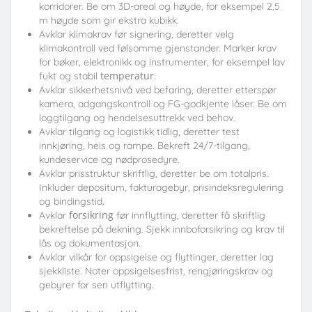
korridorer. Be om 3D-areal og høyde, for eksempel 2,5
m høyde som gir ekstra kubikk.
Avklar klimakrav før signering, deretter velg
klimakontroll ved følsomme gjenstander. Marker krav
for bøker, elektronikk og instrumenter, for eksempel lav
temperatur
fukt og stabil
.
Avklar sikkerhetsnivå ved befaring, deretter etterspør
kamera, adgangskontroll og FG-godkjente låser. Be om
loggtilgang og hendelsesuttrekk ved behov.
Avklar tilgang og logistikk tidlig, deretter test
innkjøring, heis og rampe. Bekreft 24/7-tilgang,
kundeservice og nødprosedyre.
Avklar prisstruktur skriftlig, deretter be om totalpris.
Inkluder depositum, fakturagebyr, prisindeksregulering
og bindingstid.
forsikring
Avklar
før innflytting, deretter få skriftlig
bekreftelse på dekning. Sjekk innboforsikring og krav til
lås og dokumentasjon.
Avklar vilkår for oppsigelse og flyttinger, deretter lag
sjekkliste. Noter oppsigelsesfrist, rengjøringskrav og
gebyrer for sen utflytting.