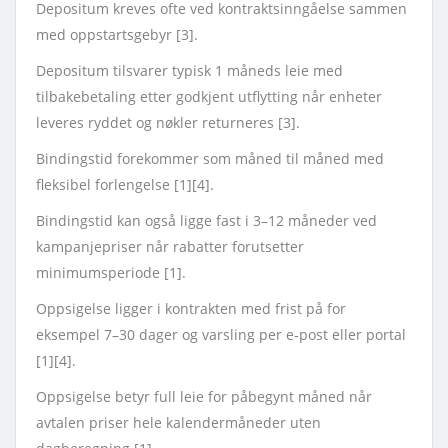
Depositum kreves ofte ved kontraktsinngåelse sammen
med oppstartsgebyr [3].
Depositum tilsvarer typisk 1 måneds leie med
tilbakebetaling etter godkjent utflytting når enheter
leveres ryddet og nøkler returneres [3].
Bindingstid forekommer som måned til måned med
fleksibel forlengelse [1][4].
Bindingstid kan også ligge fast i 3–12 måneder ved
kampanjepriser når rabatter forutsetter
minimumsperiode [1].
Oppsigelse ligger i kontrakten med frist på for
eksempel 7–30 dager og varsling per e‑post eller portal
[1][4].
Oppsigelse betyr full leie for påbegynt måned når
avtalen priser hele kalendermåneder uten