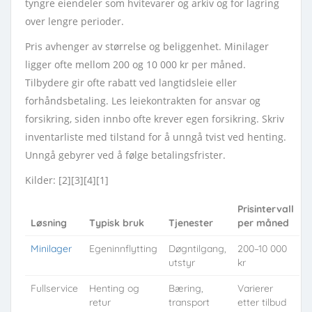
tyngre eiendeler som hvitevarer og arkiv og for lagring
over lengre perioder.
Pris avhenger av størrelse og beliggenhet. Minilager
ligger ofte mellom 200 og 10 000 kr per måned.
Tilbydere gir ofte rabatt ved langtidsleie eller
forhåndsbetaling. Les leiekontrakten for ansvar og
forsikring, siden innbo ofte krever egen forsikring. Skriv
inventarliste med tilstand for å unngå tvist ved henting.
Unngå gebyrer ved å følge betalingsfrister.
Kilder: [2][3][4][1]
Prisintervall
Løsning
Typisk bruk
Tjenester
per måned
Minilager
Egeninnflytting
Døgntilgang,
200–10 000
utstyr
kr
Fullservice
Henting og
Bæring,
Varierer
retur
transport
etter tilbud