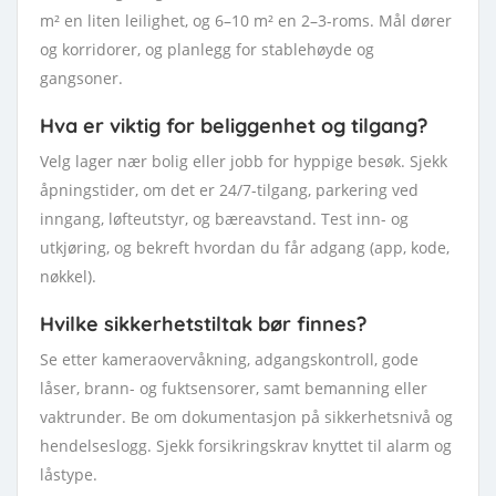
m² en liten leilighet, og 6–10 m² en 2–3-roms. Mål dører
og korridorer, og planlegg for stablehøyde og
gangsoner.
Hva er viktig for beliggenhet og tilgang?
Velg lager nær bolig eller jobb for hyppige besøk. Sjekk
åpningstider, om det er 24/7-tilgang, parkering ved
inngang, løfteutstyr, og bæreavstand. Test inn- og
utkjøring, og bekreft hvordan du får adgang (app, kode,
nøkkel).
Hvilke sikkerhetstiltak bør finnes?
Se etter kameraovervåkning, adgangskontroll, gode
låser, brann- og fuktsensorer, samt bemanning eller
vaktrunder. Be om dokumentasjon på sikkerhetsnivå og
hendelseslogg. Sjekk forsikringskrav knyttet til alarm og
låstype.