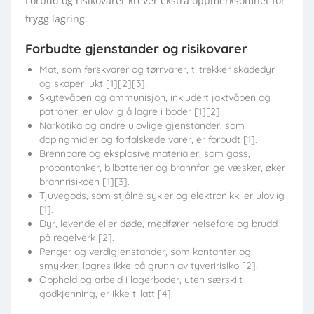
Forbud og risikovarer krever ekstra oppmerksomhet for
trygg lagring.
Forbudte gjenstander og risikovarer
Mat, som ferskvarer og tørrvarer, tiltrekker skadedyr
og skaper lukt [1][2][3].
Skytevåpen og ammunisjon, inkludert jaktvåpen og
patroner, er ulovlig å lagre i boder [1][2].
Narkotika og andre ulovlige gjenstander, som
dopingmidler og forfalskede varer, er forbudt [1].
Brennbare og eksplosive materialer, som gass,
propantanker, bilbatterier og brannfarlige væsker, øker
brannrisikoen [1][3].
Tjuvegods, som stjålne sykler og elektronikk, er ulovlig
[1].
Dyr, levende eller døde, medfører helsefare og brudd
på regelverk [2].
Penger og verdigjenstander, som kontanter og
smykker, lagres ikke på grunn av tyveririsiko [2].
Opphold og arbeid i lagerboder, uten særskilt
godkjenning, er ikke tillatt [4].