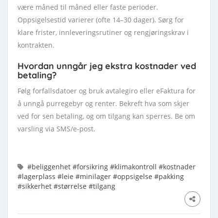
være måned til måned eller faste perioder.
Oppsigelsestid varierer (ofte 14–30 dager). Sørg for
klare frister, innleveringsrutiner og rengjøringskrav i
kontrakten.
Hvordan unngår jeg ekstra kostnader ved
betaling?
Følg forfallsdatoer og bruk avtalegiro eller eFaktura for
å unngå purregebyr og renter. Bekreft hva som skjer
ved for sen betaling, og om tilgang kan sperres. Be om
varsling via SMS/e-post.
#beliggenhet
#forsikring
#klimakontroll
#kostnader
#lagerplass
#leie
#minilager
#oppsigelse
#pakking
#sikkerhet
#størrelse
#tilgang