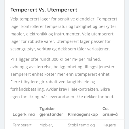
Temperert Vs. Utemperert
Velg temperert lager for sensitive eiendeler. Temperert
lager kontrollerer temperatur og fuktighet og beskytter
møbler, elektronikk og instrumenter. Velg utemperert
lager for robuste varer. Utemperert lager passer for
sesongutstyr, verktøy og dekk som tåler variasjoner.
Pris ligger ofte rundt 300 kr per m² per måned,
avhengig av størrelse, beliggenhet og tilleggstjenester.
Temperert enhet koster mer enn utemperert enhet.
Flere tilbydere gir rabatt ved langtidsleie og
forhåndsbetaling. Avklar krav i leiekontrakten. Sikre
egen forsikring når leverandøren ikke dekker innhold.
Typiske
Ca.
Lagerklima
gjenstander
Klimaegenskap
prisnivå
Temperert
Møbler,
Stabil temp og
Høyere