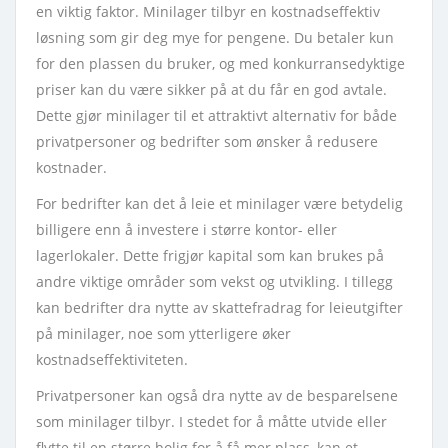
en viktig faktor. Minilager tilbyr en kostnadseffektiv
løsning som gir deg mye for pengene. Du betaler kun
for den plassen du bruker, og med konkurransedyktige
priser kan du være sikker på at du får en god avtale.
Dette gjør minilager til et attraktivt alternativ for både
privatpersoner og bedrifter som ønsker å redusere
kostnader.
For bedrifter kan det å leie et minilager være betydelig
billigere enn å investere i større kontor- eller
lagerlokaler. Dette frigjør kapital som kan brukes på
andre viktige områder som vekst og utvikling. I tillegg
kan bedrifter dra nytte av skattefradrag for leieutgifter
på minilager, noe som ytterligere øker
kostnadseffektiviteten.
Privatpersoner kan også dra nytte av de besparelsene
som minilager tilbyr. I stedet for å måtte utvide eller
flytte til en større bolig for å få mer plass, kan et