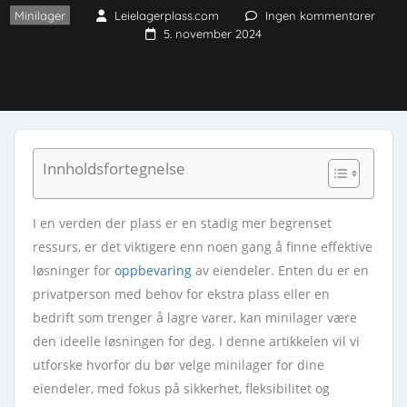
Minilager
Leielagerplass.com
Ingen kommentarer
5. november 2024
Innholdsfortegnelse
I en verden der plass er en stadig mer begrenset
ressurs, er det viktigere enn noen gang å finne effektive
løsninger for
oppbevaring
av eiendeler. Enten du er en
privatperson med behov for ekstra plass eller en
bedrift som trenger å lagre varer, kan minilager være
den ideelle løsningen for deg. I denne artikkelen vil vi
utforske hvorfor du bør velge minilager for dine
eiendeler, med fokus på sikkerhet, fleksibilitet og