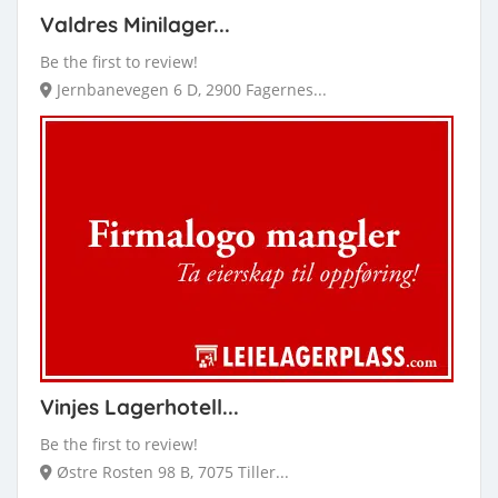
Valdres Minilager...
Be the first to review!
Jernbanevegen 6 D, 2900 Fagernes...
Vinjes Lagerhotell...
Be the first to review!
Østre Rosten 98 B, 7075 Tiller...