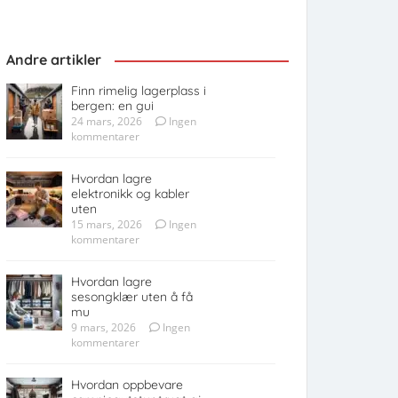
Andre artikler
Finn rimelig lagerplass i
bergen: en gui
24 mars, 2026
Ingen
kommentarer
Hvordan lagre
elektronikk og kabler
uten
15 mars, 2026
Ingen
kommentarer
Hvordan lagre
sesongklær uten å få
mu
9 mars, 2026
Ingen
kommentarer
Hvordan oppbevare