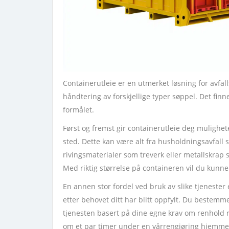
Containerutleie er en utmerket løsning for avfall
håndtering av forskjellige typer søppel. Det fi
formålet.
Først og fremst gir containerutleie deg muligheten
sted. Dette kan være alt fra husholdningsavfall s
rivingsmaterialer som treverk eller metallskrap s
Med riktig størrelse på containeren vil du kunne h
En annen stor fordel ved bruk av slike tjenester
etter behovet ditt har blitt oppfylt. Du bestem
tjenesten basert på dine egne krav om renhold
om et par timer under en vårrengjøring hjemme 