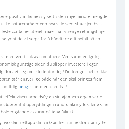
akene positiv miljømessig sett siden mye mindre mengder
ulike naturområder enn hva ville vært situasjon hvis
fleste containerutleiefirmaer har strenge retningslinjer
betyr at de vil sørge for å håndtere ditt avfall på en
ktiviteten ved bruk av containere. Ved sammenligning
nomisk gunstige siden du slipper investere i egen
mlig firmaet seg om istedenfor deg! Du trenger heller ikke
øren står ansvarlige både når den skal bringes frem
d samtidig
penger
hermed uten tvil!
 til effektivisert arbeidsflyten sin gjennom organiserte
 innebærer ifht oppryddingen rundtomkring lokalene sine
 holder gående akkurat nå idag faktisk…
elig hvordan nettopp din virksomhet kunne dra stor nytte