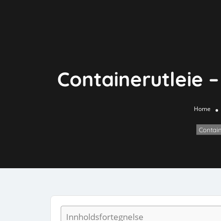
Containerutleie – 
Home
Contain
Innholdsfortegnelse