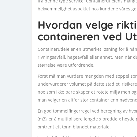
fra denne type service: Containerutleiens mange 
bekvemmelighet aspektet hos kundene våres gene
Hvordan velge rikti
containeren ved Ut
Containerutleie er en utmerket løsning for å hån
rivningsavfall, hageavfall eller annet. Men når d
størrelse være utfordrende.
Først må man vurdere mengden med søppel som vi
undervurderer volumet på dette stadiet, risikerer
noe som ikke bare skaper et rotete miljø men ogs
man velger en altfor stor container enn nødven
En god tommelfingerregel ved beregning av hvor
(m3), er å multiplisere lengde x bredde x høyde
omtrent ett tonn blandet materiale.