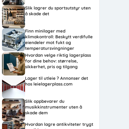
Slik lagrer du sportsutstyr uten
å skade det
Finn minilager med
klimakontroll: Beskytt verdifulle
eiendeler mot fukt og
temperatursvingninger
Hvordan velge riktig lagerplass
for dine behov: størrelse,
sikkerhet, pris og tilgang
Lager til utleie ? Annonser det
hos leielagerplass.com
Slik oppbevarer du
musikkinstrumenter uten å
skade dem
Hvordan lagre antikviteter trygt