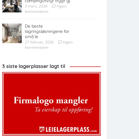
campingutstyr trygt gj
3 mars, 2026
Ingen
kommentarer
De beste
lagringsløsningene for
små le
27 februar, 2026
Ingen
kommentarer
3 siste lagerplasser lagt til