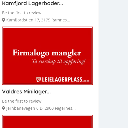
Kamfjord Lagerboder...
Be the first to review!
Kamfjordstien 17, 3175 Ramnes...
Valdres Minilager...
Be the first to review!
Jernbanevegen 6 D, 2900 Fagernes...