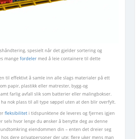
shåndtering, spesielt når det gjelder sortering og
nnes mange
fordeler
med å leie containere til dette
 til effektivt å samle inn alle slags materialer på ett
om papir, plastikk eller matrester, bygg-og
amt farlig avfall slik som batterier eller malingbokser.
a nok plass til all type søppel uten at den blir overfylt.
 er
fleksibilitet
i tidspunktene de leveres og fjernes igjen
mer selv hvor lenge du ønsker å benytte deg av denne
 rundtomkring eiendommen din – enten det dreier seg
hos dere privatpersoner der ute; flere uker mens man