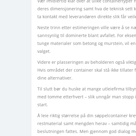
Vær imidlertid klar over at ulike containertyper
deres dimensjonering samt hva de teknisk sett ka
ta kontakt med leverandøren direkte slik får vei
Neste trinn etter estimeringen ville være å se n
sannsynlig til dominerte blant avfallet. For eks
tunge materialer som betong og murstein, vil e
valget.
Videre er plasseringen av beholderen også viktig
Hvis området der container skal stå ikke tillater
dine alternativer.
Til slutt bør du huske at mange utleiefirma tilbyr
med tomme etterhvert – slik unngår man stopp i
start.
Å leie riktig størrelse på din søppelcontainer kr
restmaterial samt mengden herav – samtidig må 
beslutningen fattes. Men gjennom god dialog me