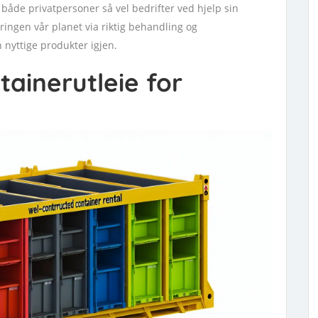
 både privatpersoner så vel bedrifter ved hjelp sin
ringen vår planet via riktig behandling og
 nyttige produkter igjen.
ainerutleie for