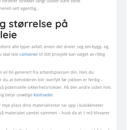
fordeler strekker langt utover bare selve
relt sett egentlig..
g størrelse på
leie
dtere alle typer avfall, enten det dreier seg om bygg- og
u skal leie
container
til ditt prosjekt kan valget av riktig
l bli generert fra arbeidsplassen din. Hvis du
 du at beholderen blir overfylt før jobben er ferdig –
å potensielle sikkerhetsrisikoer. På den andre siden hvis
dig betyr unødige
kostnader
.
 mye plass dine materialrester tar opp i kubikkmeter
 på materialet samlet sammen – husk da at 1 m3 tilsvarer