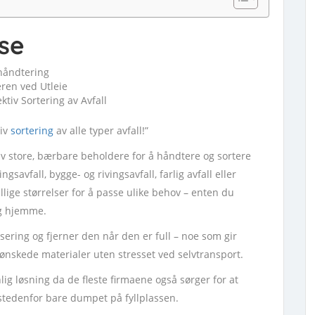
se
shåndtering
eren ved Utleie
ktiv Sortering av Avfall
tiv
sortering
av alle typer avfall!”
 av store, bærbare beholdere for å håndtere og sortere
gsavfall, bygge- og rivingsavfall, farlig avfall eller
llige størrelser for å passe ulike behov – enten du
ing hjemme.
sering og fjerner den når den er full – noe som gir
uønskede materialer uten stresset ved selvtransport.
lig løsning da de fleste firmaene også sørger for at
istedenfor bare dumpet på fyllplassen.