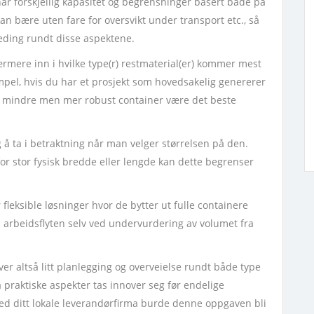
 har forskjellig kapasitet og begrensninger basert både på
n bære uten fare for oversvikt under transport etc., så
leding rundt disse aspektene.
ærmere inn i hvilke type(r) restmaterial(er) kommer mest
empel, hvis du har et prosjekt som hovedsakelig genererer
n mindre men mer robust container være det beste
 å ta i betraktning når man velger størrelsen på den.
 for stor fysisk bredde eller lengde kan dette begrenser
 fleksible løsninger hvor de bytter ut fulle containere
 arbeidsflyten selv ved undervurdering av volumet fra
ever altså litt planlegging og overveielse rundt både type
praktiske aspekter tas innover seg før endelige
d ditt lokale leverandørfirma burde denne oppgaven bli