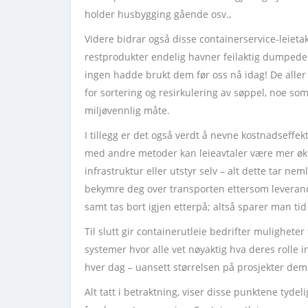
holder husbygging gående osv.,
Videre bidrar også disse containerservice-leiet
restprodukter endelig havner feilaktig dumpede 
ingen hadde brukt dem før oss nå idag! De aller 
for sortering og resirkulering av søppel, noe som 
miljøvennlig måte.
I tillegg er det også verdt å nevne kostnadseffe
med andre metoder kan leieavtaler være mer øko
infrastruktur eller utstyr selv – alt dette tar ne
bekymre deg over transporten ettersom leverand
samt tas bort igjen etterpå; altså sparer man ti
Til slutt gir containerutleie bedrifter muligheter
systemer hvor alle vet nøyaktig hva deres rolle
hver dag – uansett størrelsen på prosjekter dem
Alt tatt i betraktning, viser disse punktene tyd