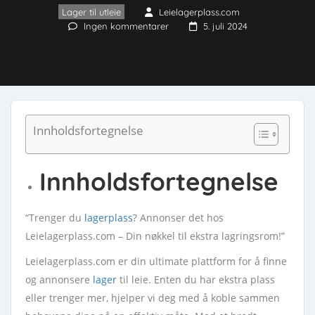
Lager til utleie
Leielagerplass.com
Ingen kommentarer
5. juli 2024
Innholdsfortegnelse
Innholdsfortegnelse
“Trenger du
lagerplass
? Annonser det hos
Leielagerplass.com – Din nøkkel til ekstra lagringsrom!”
Leielagerplass.com er din ultimate plattform for å finne
og annonsere
lager
til leie. Enten du har ekstra plass
eller trenger mer, hjelper vi deg med å koble sammen