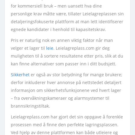
for kommersiell bruk – men uansett hva dine
personlige krav måtte være, tillater Leielagreplassen sin
detaljeringsfokuserte plattform at man lett identifiserer
egnede kandidater i henhold til kapasitetskrav.
Pris er naturlig nok en annen viktig faktor når man
velger et lager til
leie
. Leielagreplass.com gir deg
muligheten til å sortere resultatene etter pris, slik at du
kan finne alternativer som passer inn i ditt budsjett.
Sikkerhet
er også av stor betydning for mange brukere;
derfor inkluderer hver annonse på nettstedet detaljert
informasjon om sikkerhetsfunksjonene ved hvert lager
– fra overvåkningskameraer og alarmsystemer til
brannsikringstiltak.
Leielagreplass.com har gjort det sin oppgave å forenkle
prosessen med å finne den perfekte lagringsplassen.
Ved hjelp av denne plattformen kan både utleiere og