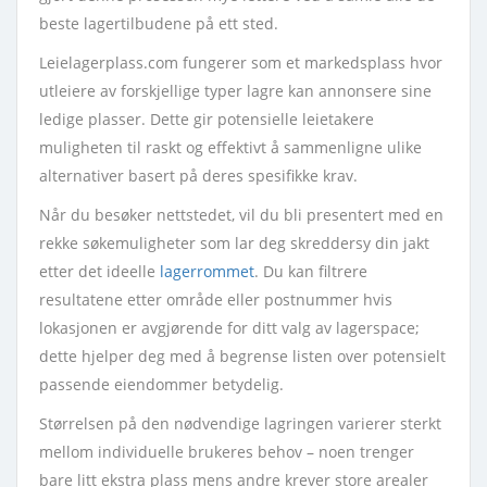
beste lagertilbudene på ett sted.
Leielagerplass.com fungerer som et markedsplass hvor
utleiere av forskjellige typer lagre kan annonsere sine
ledige plasser. Dette gir potensielle leietakere
muligheten til raskt og effektivt å sammenligne ulike
alternativer basert på deres spesifikke krav.
Når du besøker nettstedet, vil du bli presentert med en
rekke søkemuligheter som lar deg skreddersy din jakt
etter det ideelle
lagerrommet
. Du kan filtrere
resultatene etter område eller postnummer hvis
lokasjonen er avgjørende for ditt valg av lagerspace;
dette hjelper deg med å begrense listen over potensielt
passende eiendommer betydelig.
Størrelsen på den nødvendige lagringen varierer sterkt
mellom individuelle brukeres behov – noen trenger
bare litt ekstra plass mens andre krever store arealer