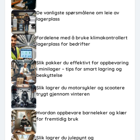
De vanligste spørsmålene om leie av
lagerplass
Fordelene med å bruke klimakontrollert
lagerplass for bedrifter
Slik pakker du effektivt for oppbevaring
i minilager – tips for smart lagring og
beskyttelse
Slik lagrer du motorsykler og scootere
trygt gjennom vinteren
Hvordan oppbevare barneleker og klær
for fremtidig bruk
Slik lagrer du julepynt og