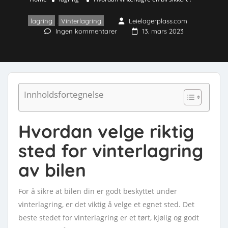
lagring
,
Vinterlagring
Leielagerplass.com
Ingen kommentarer
13. mars 2023
Innholdsfortegnelse
Hvordan velge riktig
sted for vinterlagring
av bilen
For å sikre at bilen din er godt beskyttet under
vinterlagring, er det viktig å velge et egnet sted. Det
beste stedet for vinterlagring er et tørt, kjølig og godt