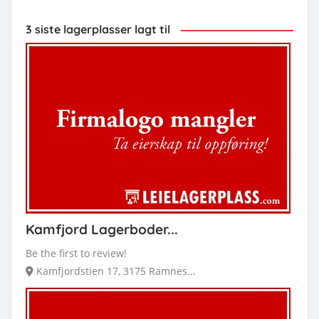
3 siste lagerplasser lagt til
Kamfjord Lagerboder...
Be the first to review!
Kamfjordstien 17, 3175 Ramnes...